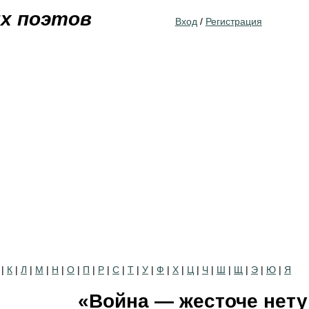
Jump to navigation
их поэтов
Вход
/
Регистрация
|
К
|
Л
|
М
|
Н
|
О
|
П
|
Р
|
С
|
Т
|
У
|
Ф
|
Х
|
Ц
|
Ч
|
Ш
|
Щ
|
Э
|
Ю
|
Я
«Война — жесточе нет