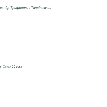
сандр Трифонович Твардовский
и
Стихи 20 века