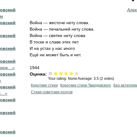
довский
Алек
ом
довский
Война — жесточе нету слова.
Война — печальней нету слова.
довский
Война — святее нету слова
В тоске и славе этих лет.
довский
И на устах у нас иного
Ещё не может быть и нет.
довский
покое…»
1944
довский
Оценка:
Your rating:
None
Average:
3.5
(
2
votes)
»
Короткие стихи
Короткие стихи Твардовского
Без категори
довский
Стихи советских поэтов
ам…»
довский
довский
довский