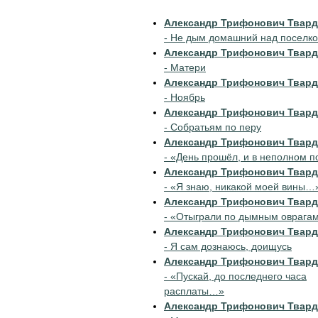
Александр Трифонович Твар
- Не дым домашний над поселк
Александр Трифонович Твар
- Матери
Александр Трифонович Твар
- Ноябрь
Александр Трифонович Твар
- Собратьям по перу
Александр Трифонович Твар
- «День прошёл, и в неполном 
Александр Трифонович Твар
- «Я знаю, никакой моей вины…
Александр Трифонович Твар
- «Отыграли по дымным овраг
Александр Трифонович Твар
- Я сам дознаюсь, доищусь
Александр Трифонович Твар
- «Пускай, до последнего часа
расплаты…»
Александр Трифонович Твар