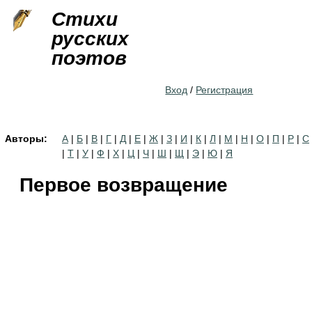
Jump to navigation
Стихи
русских
поэтов
Вход
/
Регистрация
Авторы:
А
|
Б
|
В
|
Г
|
Д
|
Е
|
Ж
|
З
|
И
|
К
|
Л
|
М
|
Н
|
О
|
П
|
Р
|
С
|
Т
|
У
|
Ф
|
Х
|
Ц
|
Ч
|
Ш
|
Щ
|
Э
|
Ю
|
Я
Первое возвращение