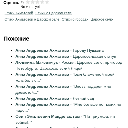
Оценка:
No votes yet
Стихи Ахматовой
Стихи о Царском селе
Стихи Ахматовой о Царском селе
Стихи о городах
Царское село
Похожие
Анна Андреевна Ахматова
- Городу Пушкина
Анна Андреевна Ахматова
- Царскосельская статуя
Людмила Максимчук
- Россия. Царское село, пригород
Петербурга. Царскосельский Лицей
Анна Андреевна Ахматова
- "Был блаженной моей
колыбелью..."
Анна Андреевна Ахматова
- "Вновь подарен мне
дремотой..."
Анна Андреевна Ахматова
- Летний сад
Анна Андреевна Ахматова
- "Мне больше ног моих не
надо..."
Осип Эмильевич Мандельштам
- "Ни триумфа, ни
войны!.."