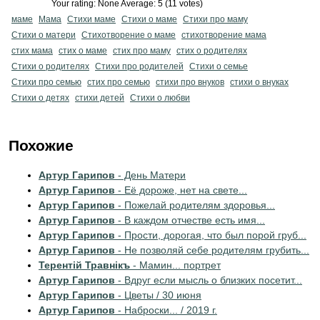
Your rating:
None
Average:
5
(
11
votes)
маме
Мама
Стихи маме
Стихи о маме
Стихи про маму
Стихи о матери
Стихотворение о маме
стихотворение мама
стих мама
стих о маме
стих про маму
стих о родителях
Стихи о родителях
Стихи про родителей
Стихи о семье
Стихи про семью
стих про семью
стихи про внуков
стихи о внуках
Стихи о детях
стихи детей
Стихи о любви
Похожие
Артур Гарипов
- День Матери
Артур Гарипов
- Её дороже, нет на свете...
Артур Гарипов
- Пожелай родителям здоровья...
Артур Гарипов
- В каждом отчестве есть имя...
Артур Гарипов
- Прости, дорогая, что был порой груб...
Артур Гарипов
- Не позволяй себе родителям грубить...
Терентiй Травнiкъ
- Мамин... портрет
Артур Гарипов
- Вдруг если мысль о близких посетит...
Артур Гарипов
- Цветы / 30 июня
Артур Гарипов
- Наброски... / 2019 г.