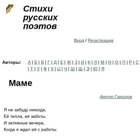
Jump to navigation
Стихи
русских
поэтов
Вход
/
Регистрация
Авторы:
А
|
Б
|
В
|
Г
|
Д
|
Е
|
Ж
|
З
|
И
|
К
|
Л
|
М
|
Н
|
О
|
П
|
Р
|
С
|
Т
|
У
|
Ф
|
Х
|
Ц
|
Ч
|
Ш
|
Щ
|
Э
|
Ю
|
Я
Маме
Артур Гарипов
Я не забуду никогда,
Её тепла, её заботы.
И затяжные вечера,
Когда я ждал её с работы.