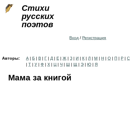
Jump to navigation
Стихи
русских
поэтов
Вход
/
Регистрация
Авторы:
А
|
Б
|
В
|
Г
|
Д
|
Е
|
Ж
|
З
|
И
|
К
|
Л
|
М
|
Н
|
О
|
П
|
Р
|
С
|
Т
|
У
|
Ф
|
Х
|
Ц
|
Ч
|
Ш
|
Щ
|
Э
|
Ю
|
Я
Мама за книгой