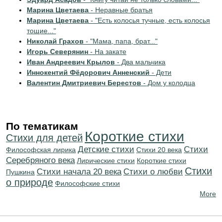
Марина Цветаева
- Неравные братья
Марина Цветаева
- "Есть колосья тучные, есть колосья
тощие..."
Николай Грахов
- "Мама, папа, брат..."
Игорь Северянин
- На закате
Иван Андреевич Крылов
- Два мальчика
Иннокентий Фёдорович Анненский
- Дети
Валентин Дмитриевич Берестов
- Дом у колодца
По тематикам
Короткие стихи
Стихи для детей
Детские стихи
Cтихи
Философская лирика
Стихи 20 века
Серебряного века
Лирические стихи
Короткие стихи
Стихи
Cтихи начала 20 века
Стихи о любви
Пушкина
о природе
Философские стихи
More