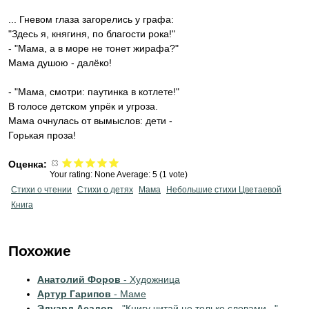
... Гневом глаза загорелись у графа:
"Здесь я, княгиня, по благости рока!"
- "Мама, а в море не тонет жирафа?"
Мама душою - далёко!
- "Мама, смотри: паутинка в котлете!"
В голосе детском упрёк и угроза.
Мама очнулась от вымыслов: дети -
Горькая проза!
Оценка:
Your rating:
None
Average:
5
(
1
vote)
Стихи о чтении
Стихи о детях
Мама
Небольшие стихи Цветаевой
Книга
Похожие
Анатолий Форов
- Художница
Артур Гарипов
- Маме
Эдуард Асадов
- "Книгу читай не только словами..."