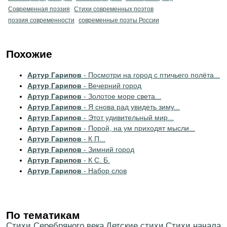
Современная поэзия
Стихи современных поэтов
поэзия современности
современные поэты России
Похожие
Артур Гарипов
- Посмотри на город с птичьего полёта...
Артур Гарипов
- Вечерний город
Артур Гарипов
- Золотое море света...
Артур Гарипов
- Я снова рад увидеть зиму...
Артур Гарипов
- Этот удивительный мир...
Артур Гарипов
- Порой, на ум приходят мысли...
Артур Гарипов
- К П...
Артур Гарипов
- Зимний город
Артур Гарипов
- К С. Б.
Артур Гарипов
- Набор слов
По тематикам
Cтихи Серебряного века
Детские стихи
Cтихи начала