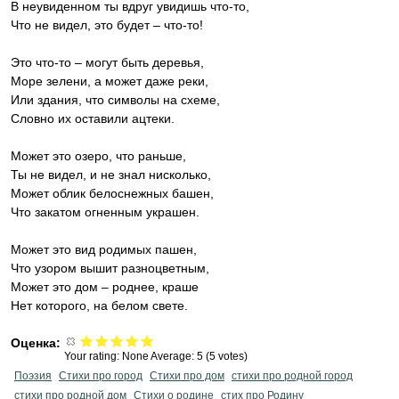
В неувиденном ты вдруг увидишь что-то,
Что не видел, это будет – что-то!
Это что-то – могут быть деревья,
Море зелени, а может даже реки,
Или здания, что символы на схеме,
Словно их оставили ацтеки.
Может это озеро, что раньше,
Ты не видел, и не знал нисколько,
Может облик белоснежных башен,
Что закатом огненным украшен.
Может это вид родимых пашен,
Что узором вышит разноцветным,
Может это дом – роднее, краше
Нет которого, на белом свете.
Оценка:
Your rating:
None
Average:
5
(
5
votes)
Поэзия
Стихи про город
Стихи про дом
стихи про родной город
стихи про родной дом
Стихи о родине
стих про Родину