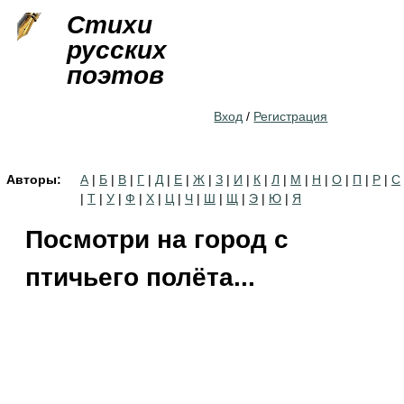
Jump to navigation
Стихи
русских
поэтов
Вход
/
Регистрация
Авторы:
А
|
Б
|
В
|
Г
|
Д
|
Е
|
Ж
|
З
|
И
|
К
|
Л
|
М
|
Н
|
О
|
П
|
Р
|
С
|
Т
|
У
|
Ф
|
Х
|
Ц
|
Ч
|
Ш
|
Щ
|
Э
|
Ю
|
Я
Посмотри на город с
птичьего полёта...