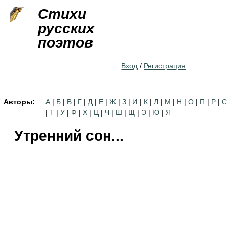
Jump to navigation
Стихи
русских
поэтов
Вход
/
Регистрация
Авторы:
А
|
Б
|
В
|
Г
|
Д
|
Е
|
Ж
|
З
|
И
|
К
|
Л
|
М
|
Н
|
О
|
П
|
Р
|
С
|
Т
|
У
|
Ф
|
Х
|
Ц
|
Ч
|
Ш
|
Щ
|
Э
|
Ю
|
Я
Утренний сон...