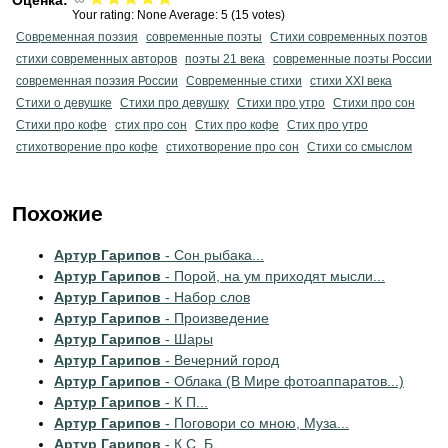
Оценка:
Your rating:
None
Average:
5
(
15
votes)
Современная поэзия
современные поэты
Стихи современных поэтов
стихи современных авторов
поэты 21 века
современные поэты России
современная поэзия России
Современные стихи
стихи XXI века
Стихи о девушке
Стихи про девушку
Стихи про утро
Стихи про сон
Стихи про кофе
стих про сон
Стих про кофе
Стих про утро
стихотворение про кофе
стихотворение про сон
Стихи со смыслом
Похожие
Артур Гарипов
- Сон рыбака...
Артур Гарипов
- Порой, на ум приходят мысли...
Артур Гарипов
- Набор слов
Артур Гарипов
- Произведение
Артур Гарипов
- Шары
Артур Гарипов
- Вечерний город
Артур Гарипов
- Облака (В Мире фотоаппаратов...)
Артур Гарипов
- К П...
Артур Гарипов
- Поговори со мною, Муза...
Артур Гарипов
- К С. Б.