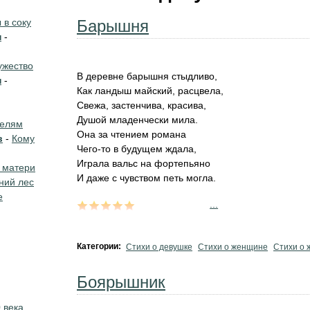
в соку
Барышня
н
-
жество
В деревне барышня стыдливо,
н
-
Как ландыш майский, расцвела,
Свежа, застенчива, красива,
Душой младенчески мила.
телям
Она за чтением романа
в
-
Кому
Чего-то в будущем ждала,
Играла вальс на фортепьяно
 матери
И даже с чувством петь могла.
ний лес
е
...
Категории:
Стихи о девушке
Стихи о женщине
Стихи о 
Боярышник
 века