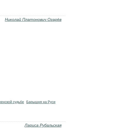
Николай Платонович Огарёв
женской судьбе
Барышня на Руси
Лариса Рубальская