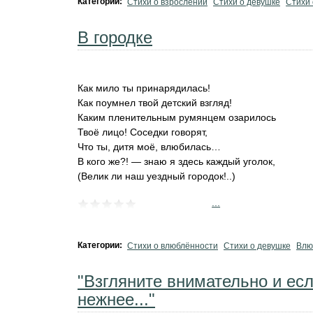
Категории:
Стихи о взрослении
Стихи о девушке
Стихи 
В городке
Как мило ты принарядилась!
Как поумнел твой детский взгляд!
Каким пленительным румянцем озарилось
‎Твоё лицо! Соседки говорят,
‎Что ты, дитя моё, влюбилась…
В кого же?! — знаю я здесь каждый уголок,
(Велик ли наш уездный городок!..)
...
Категории:
Стихи о влюблённости
Стихи о девушке
Влю
"Взгляните внимательно и ес
нежнее..."