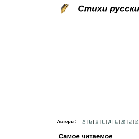
Стихи русск
Авторы:
А
|
Б
|
В
|
Г
|
Д
|
Е
|
Ж
|
З
|
И
Самое читаемое