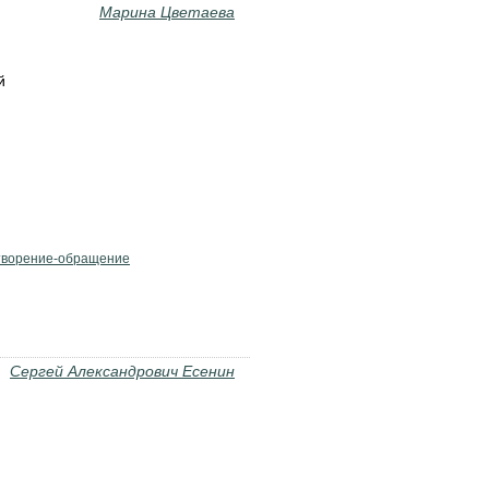
Марина Цветаева
й
творение-обращение
Сергей Александрович Есенин