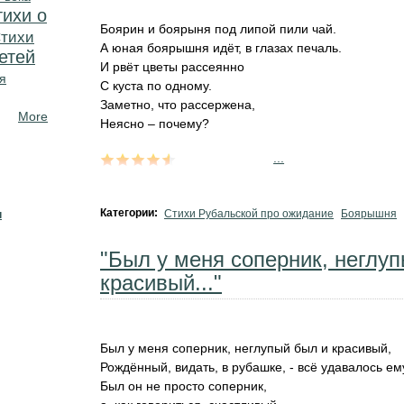
тихи о
Боярин и боярыня под липой пили чай.
тихи
А юная боярышня идёт, в глазах печаль.
етей
И рвёт цветы рассеянно
я
С куста по одному.
Заметно, что рассержена,
More
Неясно – почему?
...
н
Категории:
Стихи Рубальской про ожидание
Боярышня
"Был у меня соперник, неглу
красивый..."
Был у меня соперник, неглупый был и красивый,
Рождённый, видать, в рубашке, - всё удавалось ем
Был он не просто соперник,