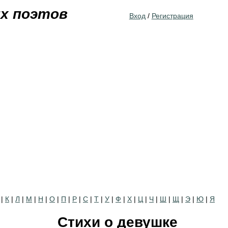
Jump to navigation
их поэтов
Вход
/
Регистрация
|
К
|
Л
|
М
|
Н
|
О
|
П
|
Р
|
С
|
Т
|
У
|
Ф
|
Х
|
Ц
|
Ч
|
Ш
|
Щ
|
Э
|
Ю
|
Я
Стихи о девушке