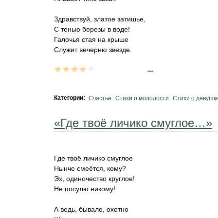
Здравствуй, златое затишье,
С тенью березы в воде!
Галочья стая на крыше
Служит вечерню звезде.
...
Категории:
Счастье
Стихи о молодости
Стихи о девушк
«Где твоё личико смуглое…»
Где твоё личико смуглое
Нынче смеётся, кому?
Эх, одиночество круглое!
Не посулю никому!
А ведь, бывало, охотно