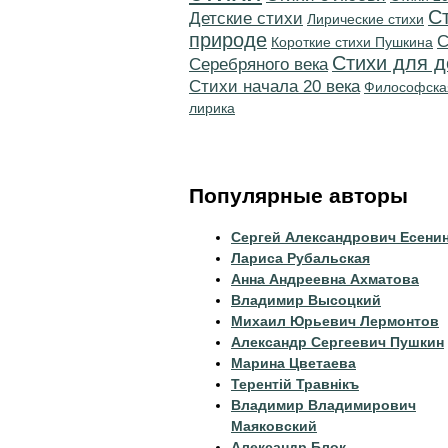
С
Детские стихи
Лирические стихи
природе
C
Короткие стихи Пушкина
Стихи для д
Серебряного века
Cтихи начала 20 века
Философска
лирика
Популярные авторы
Сергей Александрович Есени
Лариса Рубальская
Анна Андреевна Ахматова
Владимир Высоцкий
Михаил Юрьевич Лермонтов
Александр Сергеевич Пушкин
Марина Цветаева
Терентiй Травнiкъ
Владимир Владимирович
Маяковский
Александр Блок