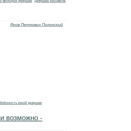
о молодой девушке
Девушка расцвела
Яков Петрович Полонский
блённость юной девушки
ли возможно -