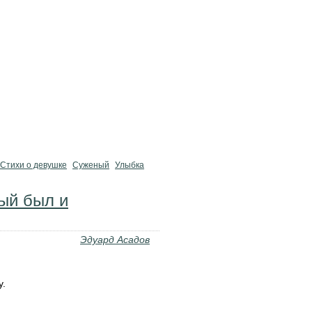
Стихи о девушке
Суженый
Улыбка
пый был и
Эдуард Асадов
у.