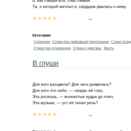
а, как говориться, счастливый,
Та, о которой мечтал я, сердцем рвалась к нему.
...
Категории:
Соперник
Стихи про любовный треугольник
Стихи Асад
Стихи про отношения
Стихи о чувствах
Месть
В глуши
Для кого расцвела? Для чего развилась?
Для кого это небо, — лазурь её глаз,
Эта роскошь, — волнистые кудри до плеч,
Эта музыка, — уст её тихая речь?
...