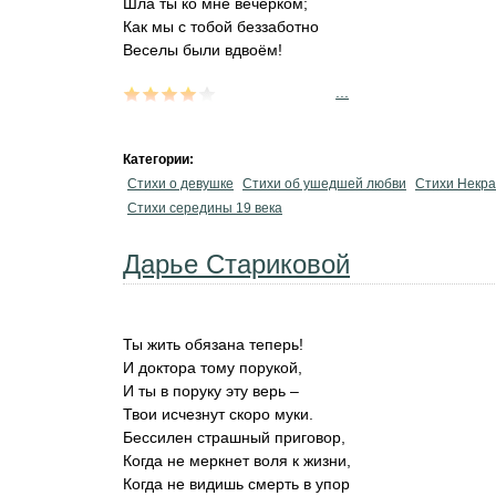
Шла ты ко мне вечерком;
Как мы с тобой беззаботно
Веселы были вдвоём!
...
Категории:
Стихи о девушке
Стихи об ушедшей любви
Стихи Некра
Стихи середины 19 века
Дарье Стариковой
Ты жить обязана теперь!
И доктора тому порукой,
И ты в поруку эту верь –
Твои исчезнут скоро муки.
Бессилен страшный приговор,
Когда не меркнет воля к жизни,
Когда не видишь смерть в упор