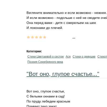
Взгляните внимательно и если возможно - нежнее.
И если возможно - подольше с неё не сводите оче
Она перед вами - дитя с ожерельем на шее
И локонами до плечей.
...
Категории:
Стихи Цветаевой о сестре
Ася
Стихи о девушке
Стихо
Поэзия Серебряного века
"Вот оно, глупое счастье..."
Вот оно, глупое счастье,
С белыми окнами в сад!
По пруду лебедем красным
Плавает тихо закат.