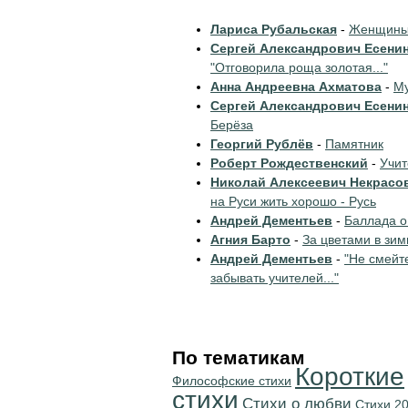
Лариса Рубальская
-
Женщины 
Сергей Александрович Есени
"Отговорила роща золотая..."
Анна Андреевна Ахматова
-
Му
Сергей Александрович Есени
Берёза
Георгий Рублёв
-
Памятник
Роберт Рождественский
-
Учи
Николай Алексеевич Некрасо
на Руси жить хорошо - Русь
Андрей Дементьев
-
Баллада о
Агния Барто
-
За цветами в зим
Андрей Дементьев
-
"Не смейт
забывать учителей..."
По тематикам
Короткие
Философские стихи
стихи
Стихи о любви
Стихи 20