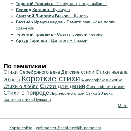
Терентiй Травнiкъ
- "Полутона, полунамёки..."
Леонид Каганов
- Культура
Дмитрий Львович Быков
- Шинель
Бахтиёр Ирмухамедов
- Памяти павших на полях
сражений
Терентiй Травнiкъ
- Советы совести - верны
Артур Гарипов
- Ценителям Поэзии
По тематикам
Cтихи Серебряного века
Детские стихи
Cтихи начала
Короткие стихи
20 века
Философская лирика
Стихи для детей
Стихи о любви
Философские стихи
Стихи о природе
Лирические стихи
Стихи 20 века
Короткие стихи Пушкина
More
Карта сайта
webmaster@stihi-russkih-poetov.ru