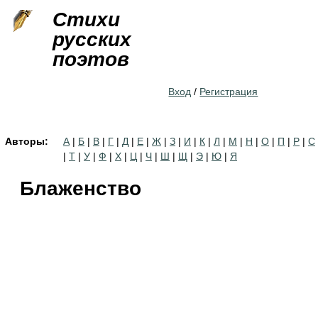
Jump to navigation
Стихи
русских
поэтов
Вход
/
Регистрация
Авторы:
А
|
Б
|
В
|
Г
|
Д
|
Е
|
Ж
|
З
|
И
|
К
|
Л
|
М
|
Н
|
О
|
П
|
Р
|
С
|
Т
|
У
|
Ф
|
Х
|
Ц
|
Ч
|
Ш
|
Щ
|
Э
|
Ю
|
Я
Блаженство