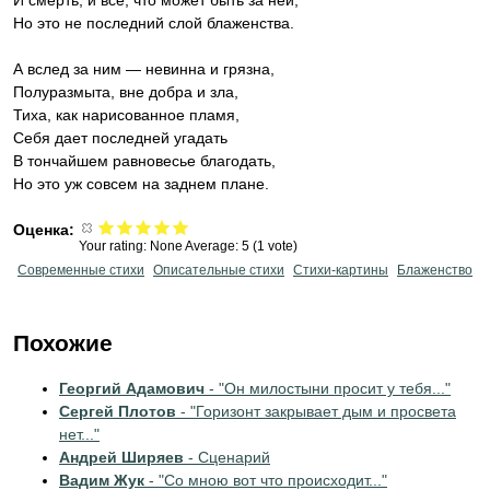
И смерть, и всё, что может быть за ней,
Но это не последний слой блаженства.
А вслед за ним — невинна и грязна,
Полуразмыта, вне добра и зла,
Тиха, как нарисованное пламя,
Себя дает последней угадать
В тончайшем равновесье благодать,
Но это уж совсем на заднем плане.
Оценка:
Your rating:
None
Average:
5
(
1
vote)
Современные стихи
Описательные стихи
Стихи-картины
Блаженство
Похожие
Георгий Адамович
- "Он милостыни просит у тебя..."
Сергей Плотов
- "Горизонт закрывает дым и просвета
нет..."
Андрей Ширяев
- Сценарий
Вадим Жук
- "Со мною вот что происходит..."