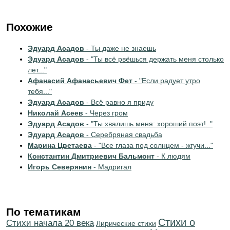
Похожие
Эдуард Асадов
- Ты даже не знаешь
Эдуард Асадов
- "Ты всё рвёшься держать меня столько
лет..."
Афанасий Афанасьевич Фет
- "Если радует утро
тебя..."
Эдуард Асадов
- Всё равно я приду
Николай Асеев
- Через гром
Эдуард Асадов
- "Ты хвалишь меня: хороший поэт!.."
Эдуард Асадов
- Серебряная свадьба
Марина Цветаева
- "Все глаза под солнцем - жгучи..."
Константин Дмитриевич Бальмонт
- К людям
Игорь Северянин
- Мадригал
По тематикам
Стихи о
Cтихи начала 20 века
Лирические стихи