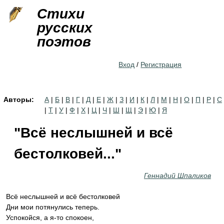
Jump to navigation
Стихи
русских
поэтов
Вход
/
Регистрация
Авторы:
А
|
Б
|
В
|
Г
|
Д
|
Е
|
Ж
|
З
|
И
|
К
|
Л
|
М
|
Н
|
О
|
П
|
Р
|
С
|
Т
|
У
|
Ф
|
Х
|
Ц
|
Ч
|
Ш
|
Щ
|
Э
|
Ю
|
Я
"Всё неслышней и всё
бестолковей..."
Геннадий Шпаликов
Всё неслышней и всё бестолковей
Дни мои потянулись теперь.
Успокойся, а я-то спокоен,