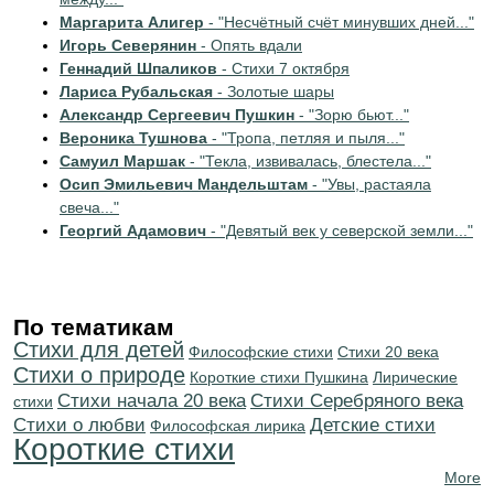
Маргарита Алигер
- "Несчётный счёт минувших дней..."
Игорь Северянин
- Опять вдали
Геннадий Шпаликов
- Стихи 7 октября
Лариса Рубальская
- Золотые шары
Александр Сергеевич Пушкин
- "Зорю бьют..."
Вероника Тушнова
- "Тропа, петляя и пыля..."
Самуил Маршак
- "Текла, извивалась, блестела..."
Осип Эмильевич Мандельштам
- "Увы, растаяла
свеча..."
Георгий Адамович
- "Девятый век у северской земли..."
По тематикам
Стихи для детей
Философские стихи
Стихи 20 века
Стихи о природе
Короткие стихи Пушкина
Лирические
Cтихи начала 20 века
Cтихи Серебряного века
стихи
Стихи о любви
Детские стихи
Философская лирика
Короткие стихи
More