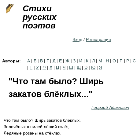
Jump to navigation
Стихи
русских
поэтов
Вход
/
Регистрация
Авторы:
А
|
Б
|
В
|
Г
|
Д
|
Е
|
Ж
|
З
|
И
|
К
|
Л
|
М
|
Н
|
О
|
П
|
Р
|
С
|
Т
|
У
|
Ф
|
Х
|
Ц
|
Ч
|
Ш
|
Щ
|
Э
|
Ю
|
Я
"Что там было? Ширь
закатов блёклых..."
Георгий Адамович
Что там было? Ширь закатов блёклых,
Золочёных шпилей лёгкий взлёт,
Ледяные розаны на стёклах,