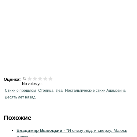
Оценка:
No votes yet
Стихи о прошлом
Столица
Лёд
Ностальгические стихи Адамовича
Десять лет назад
Похожие
Владимир Высоцкий
- "И снизу лёд, и сверху. Маюсь
между..."