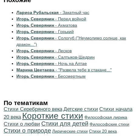
Лариса Рубальская
- Закатный час
Игорь Северянин
- Перед войной
Игорь Северянин
- Ахматова
Игорь Северянин
- Горький
Игорь Северянин
- Сологуб ("Неумолимо солнце, как
дракон...")
Игорь Северянин
- Лесков
Игорь Северянин
- Салтыков-Щедрин
Игорь Северянин
- Ночь на Алтае
Марина Цветаева
- "Развела тебе в стакане..."
Игорь Северянин
- Бессмертным
По тематикам
Cтихи Серебряного века
Детские стихи
Cтихи начала
Короткие стихи
20 века
Философская лирика
Стихи для детей
Стихи о любви
Философские стихи
Стихи о природе
Лирические стихи
Стихи 20 века