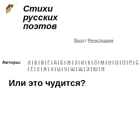
Jump to navigation
Стихи
русских
поэтов
Вход
/
Регистрация
Авторы:
А
|
Б
|
В
|
Г
|
Д
|
Е
|
Ж
|
З
|
И
|
К
|
Л
|
М
|
Н
|
О
|
П
|
Р
|
С
|
Т
|
У
|
Ф
|
Х
|
Ц
|
Ч
|
Ш
|
Щ
|
Э
|
Ю
|
Я
Или это чудится?