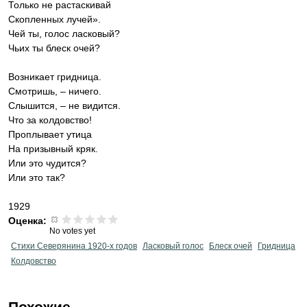
Только не растаскивай
Скопленных лучей».
Чей ты, голос ласковый?
Чьих ты блеск очей?
Возникает гридница.
Смотришь, – ничего.
Слышится, – не видится.
Что за колдовство!
Проплывает утица
На призывный кряк.
Или это чудится?
Или это так?
1929
Оценка:
No votes yet
Стихи Северянина 1920-х годов
Ласковый голос
Блеск очей
Гридница
Колдовство
Похожие