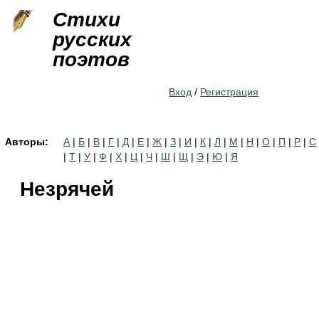
Jump to navigation
Стихи
русских
поэтов
Вход
/
Регистрация
Авторы:
А
|
Б
|
В
|
Г
|
Д
|
Е
|
Ж
|
З
|
И
|
К
|
Л
|
М
|
Н
|
О
|
П
|
Р
|
С
|
Т
|
У
|
Ф
|
Х
|
Ц
|
Ч
|
Ш
|
Щ
|
Э
|
Ю
|
Я
Незрячей