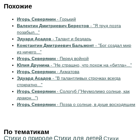
Похожие
Игорь Северянин
- Горький
Валентин Дмитриевич Берестов
- "Я труд поэта
позабыл..."
Эдуард Асадов
- Талант и бездарь
Константин Дмитриевич Бальмонт
- "Бог создал мир
из ничего..."
Игорь Северянин
- Перед войной
Юлия Друнина
- "Не страшно, что похож на «битла»..."
Игорь Северянин
- Ахматова
Эдуард Асадов
- "В талантливых строчках всегда
стократно..."
Игорь Северянин
- Сологуб ("Неумолимо солнце, как
дракон...")
Игорь Северянин
- Поэза о солнце, в душе восходящем
По тематикам
Стихи о природе
Стихи для детей
Cтихи