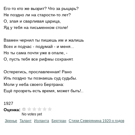
Его-то кто же вызрит? Что за рыцарь?
Не поздно ли на старости-то лет?
О, злая и сварливая царица,
Яд у тебя на письменном столе!
Взамен чернил ты пишешь им и жалишь
Всех и подчас - подумай - и меня...
Но ты сама почти уже в опале, -
О, пусть тебя все рифмы сохранят.
Остерегись, прославленная! Рано
Иль поздно ты познаешь суд судьбы.
Моли у неба своего Бертрана:
Ещё прозреть есть время, может быть!..
1927
Оценка:
No votes yet
Зренье
Талант
Иоланта
Бертран
Стихи Северянина 1920-х годов