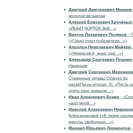
Дмитрий Дмитриевич Минаев
могилой вельможи
Алексей Елисеевич Кручёных
«ЙЬЫП ЧОРТОК ЗЬВ…»
Виктор Лазаревич Поляков
- 
(«Гордо поют победители...»)
Аполлон Николаевич Майков
(«Некрасив я, знаю сам…»)
Александр Сергеевич Пушкин
Наденьке
Дмитрий Сергеевич Мережко
Старинные октавы Octaves du
passéПеснь вторая. XI. «Пусть н
опять окно закрыли…»
Иван Алексеевич Бунин
- «Сед
надо мной…»
Николай Алексеевич Некрасо
Александровой («В твоём сердце
минуты свободные…»)
Михаил Юрьевич Лермонтов
-