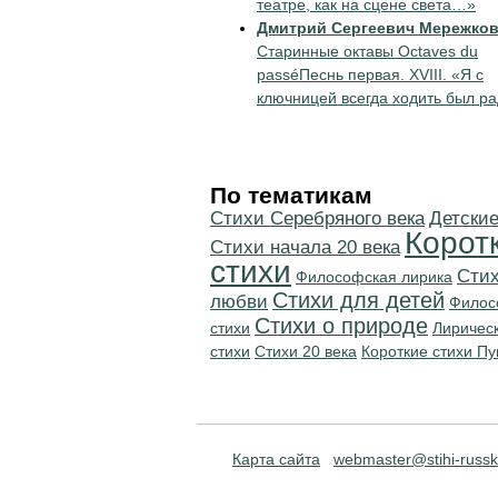
театре, как на сцене света…»
Дмитрий Сергеевич Мережко
Старинные октавы Octaves du
passéПеснь первая. XVIII. «Я с
ключницей всегда ходить был р
По тематикам
Cтихи Серебряного века
Детские
Корот
Cтихи начала 20 века
стихи
Стих
Философская лирика
Стихи для детей
любви
Филос
Стихи о природе
стихи
Лиричес
стихи
Стихи 20 века
Короткие стихи П
Карта сайта
webmaster@stihi-russk