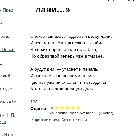
лани…»
- Пред
-
Поэты
Спокойный взор, подобный взору лани,
И всё, что в нём так нежно я любил,
- Певец
Я до сих пор в печали не забыл,
Но образ твой теперь уже в тумане.
-
А будут дни — угаснет и печаль,
вский
-
И засинеет сон воспоминанья,
Где нет уже ни счастья, ни страданья,
аглухо
А только всепрощающая даль.
ое небо
1901
Оценка:
Your rating:
None
Average:
5
(
2
votes)
в
- Н. П.
Короткие стихи
Без категории
, в
 «И на