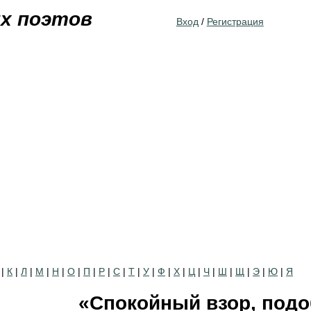
Jump to navigation
их поэтов
Вход
/
Регистрация
|
К
|
Л
|
М
|
Н
|
О
|
П
|
Р
|
С
|
Т
|
У
|
Ф
|
Х
|
Ц
|
Ч
|
Ш
|
Щ
|
Э
|
Ю
|
Я
«Спокойный взор, под