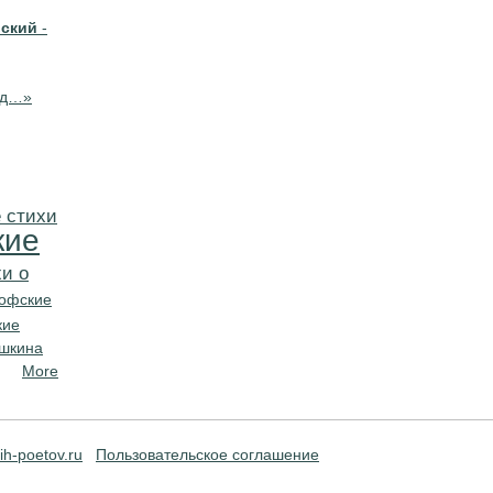
вский
-
ад…»
 стихи
кие
и о
офские
кие
ушкина
More
ih-poetov.ru
Пользовательское соглашение