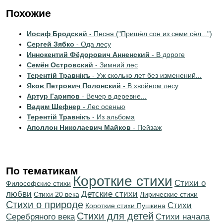
Похожие
Иосиф Бродский
- Песня ("Пришёл сон из семи сёл...")
Сергей Зябко
- Ода лесу
Иннокентий Фёдорович Анненский
- В дороге
Семён Островский
- Зимний лес
Терентiй Травнiкъ
- Уж сколько лет без изменений...
Яков Петрович Полонский
- В хвойном лесу
Артур Гарипов
- Вечер в деревне...
Вадим Шефнер
- Лес осенью
Терентiй Травнiкъ
- Из альбома
Аполлон Николаевич Майков
- Пейзаж
По тематикам
Короткие стихи
Стихи о
Философские стихи
любви
Детские стихи
Стихи 20 века
Лирические стихи
Стихи о природе
Cтихи
Короткие стихи Пушкина
Стихи для детей
Серебряного века
Cтихи начала