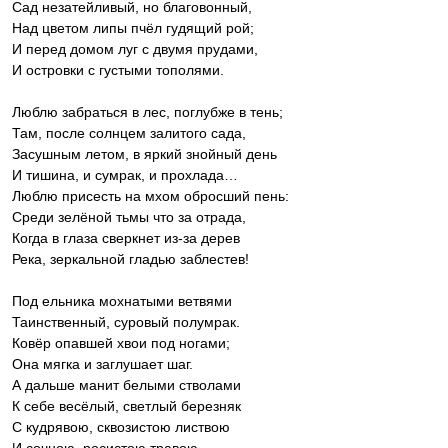
Сад незатейливый, но благовонный,
Над цветом липы пчёл гудящий рой;
И перед домом луг с двумя прудами,
И островки с густыми тополями.
‎Люблю забраться в лес, поглубже в тень;
Там, после солнцем залитого сада,
Засушным летом, в яркий знойный день
И тишина, и сумрак, и прохлада…
Люблю присесть на мхом обросший пень:
Среди зелёной тьмы что за отрада,
Когда в глаза сверкнет из-за дерев
Река, зеркальной гладью заблестев!
‎Под ельника мохнатыми ветвями
Таинственный, суровый полумрак.
Ковёр опавшей хвои под ногами;
Она мягка и заглушает шаг.
А дальше манит белыми стволами
К себе весёлый, светлый березняк
С кудрявою, сквозистою листвою