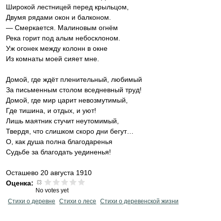
Широкой лестницей перед крыльцом,
Двумя рядами окон и балконом.
— Смеркается. Малиновым огнём
Река горит под алым небосклоном.
Уж огонек между колонн в окне
Из комнаты моей сияет мне.
‎Домой, где ждёт пленительный, любимый
За письменным столом вседневный труд!
Домой, где мир царит невозмутимый,
Где тишина, и отдых, и уют!
Лишь маятник стучит неутомимый,
Твердя, что слишком скоро дни бегут…
О, как душа полна благодаренья
Судьбе за благодать уединенья!
Осташево 20 августа 1910
Оценка:
No votes yet
Стихи о деревне
Стихи о лесе
Стихи о деревенской жизни