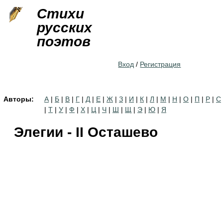
Jump to navigation
Стихи
русских
поэтов
Вход
/
Регистрация
Авторы:
А
|
Б
|
В
|
Г
|
Д
|
Е
|
Ж
|
З
|
И
|
К
|
Л
|
М
|
Н
|
О
|
П
|
Р
|
С
|
Т
|
У
|
Ф
|
Х
|
Ц
|
Ч
|
Ш
|
Щ
|
Э
|
Ю
|
Я
Элегии - II Осташево