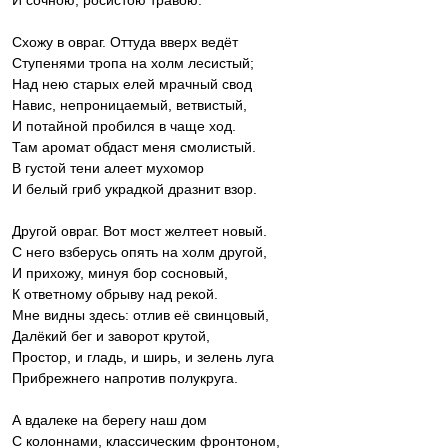
И сочною, росистою травою.
‎Схожу в овраг. Оттуда вверх ведёт
Ступенями тропа на холм лесистый;
Над нею старых елей мрачный свод
Навис, непроницаемый, ветвистый,
И потайной пробился в чаще ход.
Там аромат обдаст меня смолистый.
В густой тени алеет мухомор
И белый гриб украдкой дразнит взор.
‎Другой овраг. Вот мост желтеет новый.
С него взберусь опять на холм другой,
И прихожу, минуя бор сосновый,
К ответному обрыву над рекой.
Мне видны здесь: отлив её свинцовый,
Далёкий бег и заворот крутой,
Простор, и гладь, и ширь, и зелень луга
Прибрежнего напротив полукруга.
‎А вдалеке на берегу наш дом
С колоннами, классическим фронтоном,