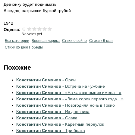
Девчонку будет поднимать
В седло, накрывши буркой грубой.
1942
Оценка:
No votes yet
Без категории
Военная лирика
Стихи о войне
Стихи к 9 мая
Стихи ко Дню Победы
Похожие
Константин Симонов
- Орлы
Константин Симонов
- Встреча на чужбине
Константин Симонов
- «На час запомнив имена…»
Константин Симонов
- «Зима сорок первого года…»
Константин Симонов
- Новогодняя ночь в Токио
Константин Симонов
- Из дневника
Константин Симонов
- Слава
Константин Симонов
- Каретный переулок
Константин Симонов
- Три брата