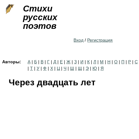
Jump to navigation
Стихи
русских
поэтов
Вход
/
Регистрация
Авторы:
А
|
Б
|
В
|
Г
|
Д
|
Е
|
Ж
|
З
|
И
|
К
|
Л
|
М
|
Н
|
О
|
П
|
Р
|
С
|
Т
|
У
|
Ф
|
Х
|
Ц
|
Ч
|
Ш
|
Щ
|
Э
|
Ю
|
Я
Через двадцать лет