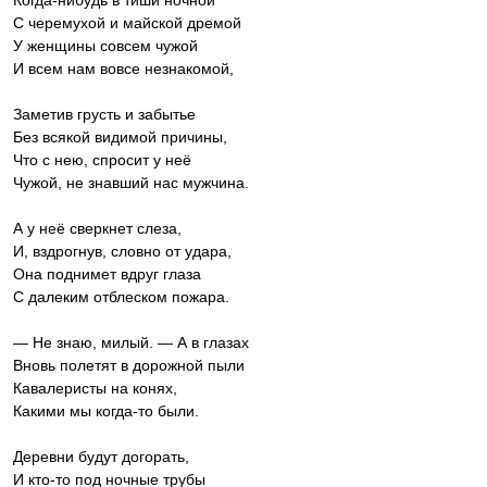
Когда-нибудь в тиши ночной
С черемухой и майской дремой
У женщины совсем чужой
И всем нам вовсе незнакомой,
Заметив грусть и забытье
Без всякой видимой причины,
Что с нею, спросит у неё
Чужой, не знавший нас мужчина.
А у неё сверкнет слеза,
И, вздрогнув, словно от удара,
Она поднимет вдруг глаза
С далеким отблеском пожара.
— Не знаю, милый. — А в глазах
Вновь полетят в дорожной пыли
Кавалеристы на конях,
Какими мы когда-то были.
Деревни будут догорать,
И кто-то под ночные трубы