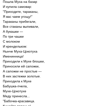
Пошла Муха на базар
И купила самовар:
"Приходите, тараканы,
Я вас чаем угощу!"
Тараканы прибегали,
Все стаканы выпивали,
А букашки —
По три чашки
С молоком
И крендельком:
Нынче Муха-Цокотуха
Именинница!
Приходили к Мухе блошки,
Приносили ей сапожки,
А сапожки не простые —
В них застежки золотые.
Приходила к Мухе
Бабушка-пчела,
Мухе-Цокотухе
Меду принесла...
"Бабочка-красавица.