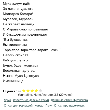
Муха замуж идёт
За лихого, удалого,
Молодого Комара!
Муравей, Муравей!
Не жалеет лаптей,-
С Муравьихою попрыгивает
И букашечкам подмигивает:
"Вы букашечки,
Вы милашечки,
Тара-тара-тара-тара-таракашечки!"
Сапоги скрипят,
Каблуки стучат,-
Будет, будет мошкара
Веселиться до утра:
Нынче Муха-Цокотуха
Именинница!
Оценка:
Your rating:
None
Average:
3.6
(
20
votes)
Муха
Известные детские стихи
Длинные стихи Чуковского
Стихи для малышей
Комар
Паук
Стихи про насекомых