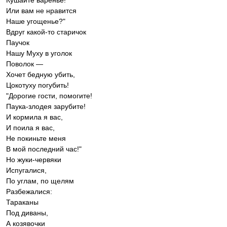
Кушайте варенье!
Или вам не нравится
Наше угощенье?"
Вдруг какой-то старичок
Паучок
Нашу Муху в уголок
Поволок —
Хочет бедную убить,
Цокотуху погубить!
"Дорогие гости, помогите!
Паука-злодея зарубите!
И кормила я вас,
И поила я вас,
Не покиньте меня
В мой последний час!"
Но жуки-червяки
Испугалися,
По углам, по щелям
Разбежалися:
Тараканы
Под диваны,
А козявочки