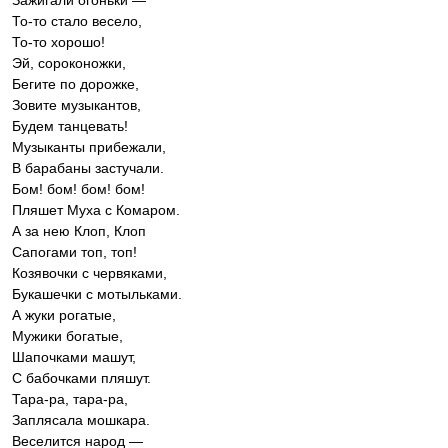
Зажигали огоньки —
То-то стало весело,
То-то хорошо!
Эй, сороконожки,
Бегите по дорожке,
Зовите музыкантов,
Будем танцевать!
Музыканты прибежали,
В барабаны застучали.
Бом! бом! бом! бом!
Пляшет Муха с Комаром.
А за нею Клоп, Клоп
Сапогами топ, топ!
Козявочки с червяками,
Букашечки с мотыльками.
А жуки рогатые,
Мужики богатые,
Шапочками машут,
С бабочками пляшут.
Тара-ра, тара-ра,
Заплясала мошкара.
Веселится народ —