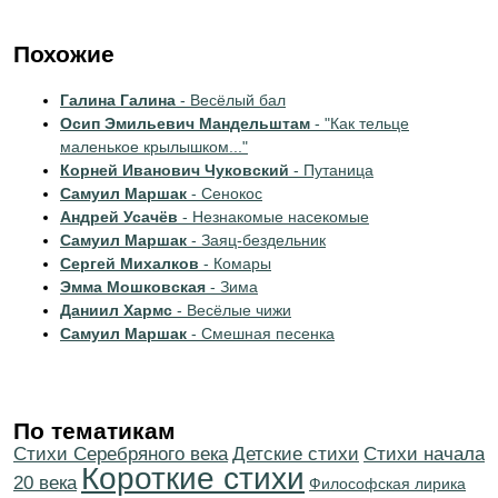
Похожие
Галина Галина
- Весёлый бал
Осип Эмильевич Мандельштам
- "Как тельце
маленькое крылышком..."
Корней Иванович Чуковский
- Путаница
Самуил Маршак
- Сенокос
Андрей Усачёв
- Незнакомые насекомые
Самуил Маршак
- Заяц-бездельник
Сергей Михалков
- Комары
Эмма Мошковская
- Зима
Даниил Хармс
- Весёлые чижи
Самуил Маршак
- Смешная песенка
По тематикам
Cтихи Серебряного века
Детские стихи
Cтихи начала
Короткие стихи
20 века
Философская лирика