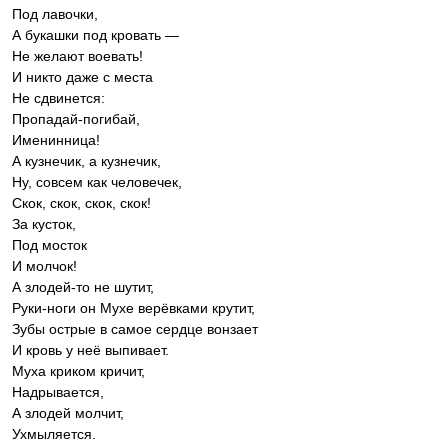
Под лавочки,
А букашки под кровать —
Не желают воевать!
И никто даже с места
Не сдвинется:
Пропадай-погибай,
Именинница!
А кузнечик, а кузнечик,
Ну, совсем как человечек,
Скок, скок, скок, скок!
За кусток,
Под мосток
И молчок!
А злодей-то не шутит,
Руки-ноги он Мухе верёвками крутит,
Зубы острые в самое сердце вонзает
И кровь у неё выпивает.
Муха криком кричит,
Надрывается,
А злодей молчит,
Ухмыляется.