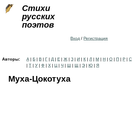
Jump to navigation
Стихи
русских
поэтов
Вход
/
Регистрация
Авторы:
А
|
Б
|
В
|
Г
|
Д
|
Е
|
Ж
|
З
|
И
|
К
|
Л
|
М
|
Н
|
О
|
П
|
Р
|
С
|
Т
|
У
|
Ф
|
Х
|
Ц
|
Ч
|
Ш
|
Щ
|
Э
|
Ю
|
Я
Муха-Цокотуха