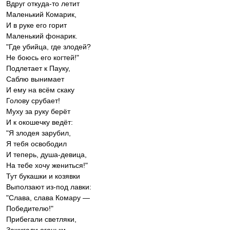
Вдруг откуда-то летит
Маленький Комарик,
И в руке его горит
Маленький фонарик.
"Где убийца, где злодей?
Не боюсь его когтей!"
Подлетает к Пауку,
Саблю вынимает
И ему на всём скаку
Голову срубает!
Муху за руку берёт
И к окошечку ведёт:
"Я злодея зарубил,
Я тебя освободил
И теперь, душа-девица,
На тебе хочу жениться!"
Тут букашки и козявки
Выползают из-под лавки:
"Слава, слава Комару —
Победителю!"
Прибегали светляки,