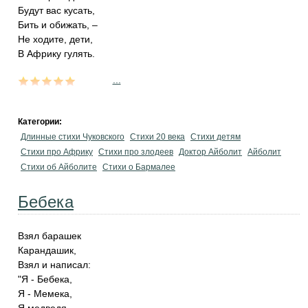
Будут вас кусать,
Бить и обижать, –
Не ходите, дети,
В Африку гулять.
...
Категории:
Длинные стихи Чуковского
Стихи 20 века
Стихи детям
Стихи про Африку
Стихи про злодеев
Доктор Айболит
Айболит
Стихи об Айболите
Стихи о Бармалее
Бебека
Взял барашек
Карандашик,
Взял и написал:
"Я - Бебека,
Я - Мемека,