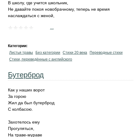
В школу, где учится школьник,
Не давайте покоя новобрачному, теперь не время
наслаждаться с женой,
...
Категории:
Листья травы
Без категории
Стихи 20 века
Переводные стихи
Стихи, переведённые с английского
Бутерброд
Как у наших ворот
За горою
Жил да был бутерброд
С колбасою.
Захотелось ему
Прогуляться,
На траве-мураве