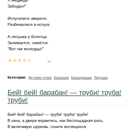
Я медведя
Забодал!"
Испугалися зверюги,
Разбежалися в испуге.
А лягушка у болотца
Заливается, смеётся:
"Вот так молодцы!"
...
Категории:
Детские стихи
Барашек
Карандашик
Лягушка
Бей! бей! барабан! — труби! труба!
труби!
Бей! бей! барабан! — труби! труба! труби!
В окна, в двери ворвитесь, как беспощадная рать,
В величавую церковь, гоните молящихся