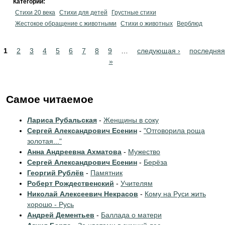
Категории:
Стихи 20 века
Стихи для детей
Грустные стихи
Жестокое обращение с животными
Стихи о животных
Верблюд
Pages
1
2
3
4
5
6
7
8
9
…
следующая ›
последняя
»
Самое читаемое
Лариса Рубальская
-
Женщины в соку
Сергей Александрович Есенин
-
"Отговорила роща
золотая..."
Анна Андреевна Ахматова
-
Мужество
Сергей Александрович Есенин
-
Берёза
Георгий Рублёв
-
Памятник
Роберт Рождественский
-
Учителям
Николай Алексеевич Некрасов
-
Кому на Руси жить
хорошо - Русь
Андрей Дементьев
-
Баллада о матери