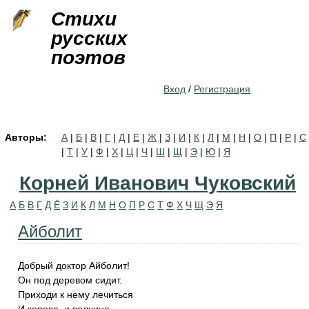
Jump to navigation
Стихи
русских
поэтов
Вход
/
Регистрация
Авторы:
А
|
Б
|
В
|
Г
|
Д
|
Е
|
Ж
|
З
|
И
|
К
|
Л
|
М
|
Н
|
О
|
П
|
Р
|
С
|
Т
|
У
|
Ф
|
Х
|
Ц
|
Ч
|
Ш
|
Щ
|
Э
|
Ю
|
Я
Корней Иванович Чуковский
А
Б
В
Г
Д
Ё
З
И
К
Л
М
Н
О
П
Р
С
Т
Ф
Х
Ч
Щ
Э
Я
Айболит
Добрый доктор Айболит!
Он под деревом сидит.
Приходи к нему лечиться