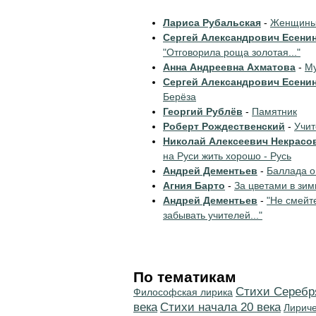
Лариса Рубальская
-
Женщины 
Сергей Александрович Есени
"Отговорила роща золотая..."
Анна Андреевна Ахматова
-
Му
Сергей Александрович Есени
Берёза
Георгий Рублёв
-
Памятник
Роберт Рождественский
-
Учи
Николай Алексеевич Некрасо
на Руси жить хорошо - Русь
Андрей Дементьев
-
Баллада о
Агния Барто
-
За цветами в зим
Андрей Дементьев
-
"Не смейт
забывать учителей..."
По тематикам
Cтихи Серебр
Философская лирика
века
Cтихи начала 20 века
Лирич