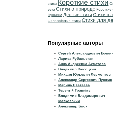
Короткие стихи
стихи
С
Стихи о природе
века
Короткие 
Детские стихи
Стихи о 
Пушкина
Стихи для де
Философские стихи
Популярные авторы
Сергей Александрович Есени
Лариса Рубальская
Анна Андреевна Ахматова
Владимир Высоцкий
Михаил Юрьевич Лермонтов
Александр Сергеевич Пушкин
Марина Цветаева
Терентiй Травнiкъ
Владимир Владимирович
Маяковский
Александр Блок