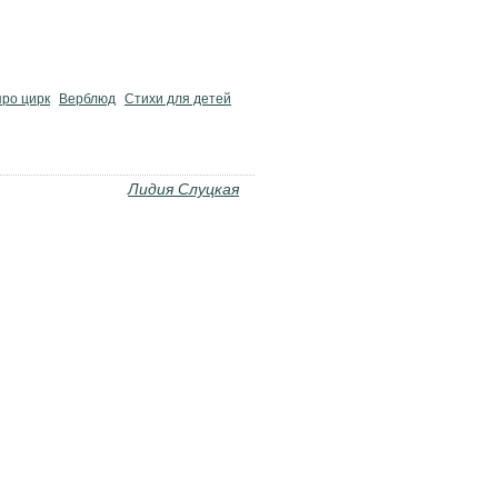
про цирк
Верблюд
Стихи для детей
Лидия Слуцкая