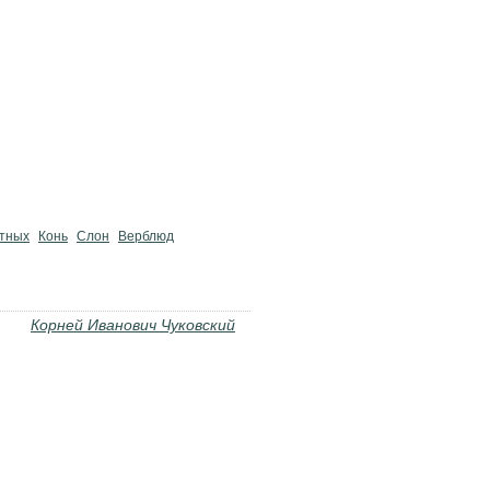
отных
Конь
Слон
Верблюд
Корней Иванович Чуковский