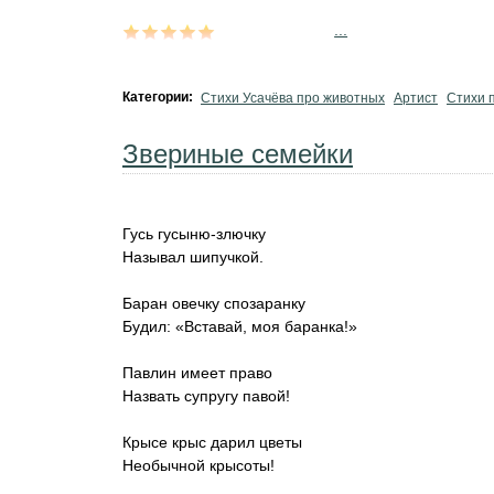
...
Категории:
Стихи Усачёва про животных
Артист
Стихи 
Звериные семейки
Гусь гусыню-злючку
Называл шипучкой.
Баран овечку спозаранку
Будил: «Вставай, моя баранка!»
Павлин имеет право
Назвать супругу павой!
Крысе крыс дарил цветы
Необычной крысоты!