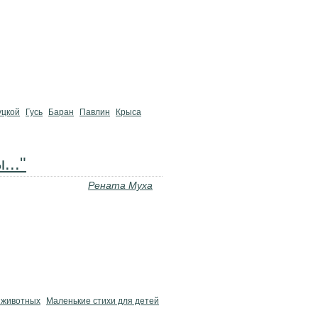
уцкой
Гусь
Баран
Павлин
Крыса
..."
Рената Муха
 животных
Маленькие стихи для детей