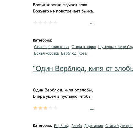
Божья коровка скучает пока
Божьего не повстречает бычка.
...
Категории:
Стихи про животных
Стихи о парах
Шуточные стихи Сл
Божья коровка
Верблюд
Коза
"Один Верблюд, кипя от злобы
Один Верблюд, кипя от злобы,
Вчера ушёл в пустыню, чтобы.
...
Категории:
Верблюд
Злоба
Двустишия
Стихи Мухи про