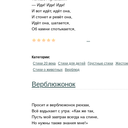
— Иди! Иди! Иди!
И вот идёт, идёт она,
И стонет и ревёт она,
Идёт она, шатается,
Об камни спотыкается,
...
Категории:
Стихи 20 века
Стихи для детей
Грустные стихи
Жесток
Стихи о животных
Верблюд
Верблюжонок
Просит и верблюжонок рюкзак,
Всё вздыхает с утра: «Как же так,
Пусть мой завтрак всегда на спине,
Но нужны также знания мне!»