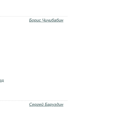
Борис Чичибабин
юд
Сергей Баруздин