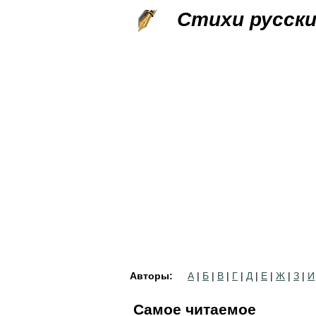
Стихи русск
Авторы:
А
|
Б
|
В
|
Г
|
Д
|
Е
|
Ж
|
З
|
И
Самое читаемое