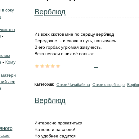
в соку
Верблюд
н
-
жество
Из всех скотов мне по сердцу верблюд
н
-
Передохнет - и снова в путь, навьючась.
В его горбах угрюмая живучесть,
Века неволи в них её вольют.
телям
в
-
Кому
...
 матери
ний лес
Категории:
Стихи Чичибабина
Стихи о верблюде
Вербл
е
Верблюд
Интересно прокатиться
яного
На коне и на слоне!
еские
Но удобнее садится