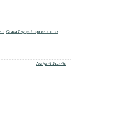
ия
Стихи Слуцкой про животных
Андрей Усачёв