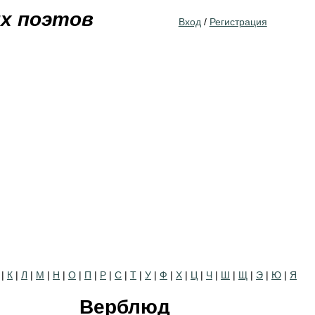
Jump to navigation
их поэтов
Вход
/
Регистрация
|
К
|
Л
|
М
|
Н
|
О
|
П
|
Р
|
С
|
Т
|
У
|
Ф
|
Х
|
Ц
|
Ч
|
Ш
|
Щ
|
Э
|
Ю
|
Я
Верблюд