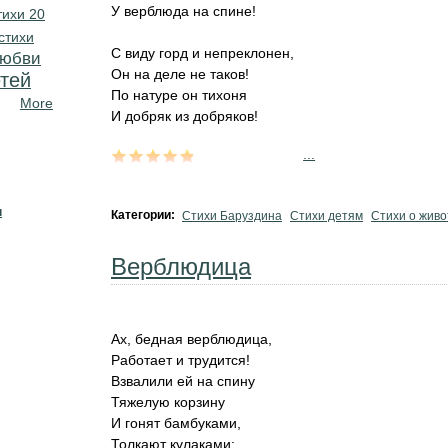
У верблюда на спине!
тихи 20
стихи
С виду горд и непреклонен,
любви
Он на деле не таков!
тей
По натуре он тихоня
More
И добряк из добряков!
...
н
Категории:
Стихи Баруздина
Стихи детям
Стихи о жив
Верблюдица
Ах, бедная верблюдица,
Работает и трудится!
Взвалили ей на спину
Тяжелую корзину
И гонят бамбуками,
Толкают кулаками: