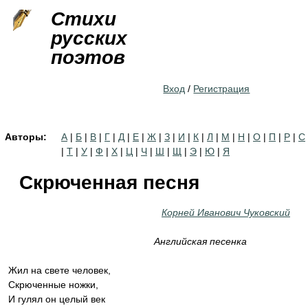
Jump to navigation
Стихи
русских
поэтов
Вход
/
Регистрация
Авторы:
А
|
Б
|
В
|
Г
|
Д
|
Е
|
Ж
|
З
|
И
|
К
|
Л
|
М
|
Н
|
О
|
П
|
Р
|
С
|
Т
|
У
|
Ф
|
Х
|
Ц
|
Ч
|
Ш
|
Щ
|
Э
|
Ю
|
Я
Скрюченная песня
Корней Иванович Чуковский
Английская песенка
Жил на свете человек,
Скрюченные ножки,
И гулял он целый век