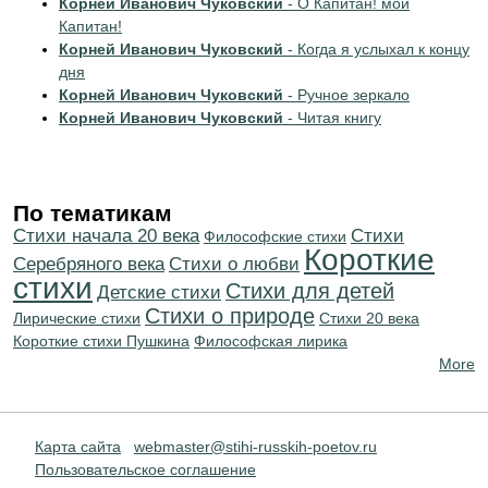
Корней Иванович Чуковский
- О Капитан! мой
Капитан!
Корней Иванович Чуковский
- Когда я услыхал к концу
дня
Корней Иванович Чуковский
- Ручное зеркало
Корней Иванович Чуковский
- Читая книгу
По тематикам
Cтихи начала 20 века
Cтихи
Философские стихи
Короткие
Серебряного века
Стихи о любви
стихи
Стихи для детей
Детские стихи
Стихи о природе
Лирические стихи
Стихи 20 века
Короткие стихи Пушкина
Философская лирика
More
Карта сайта
webmaster@stihi-russkih-poetov.ru
Пользовательское соглашение