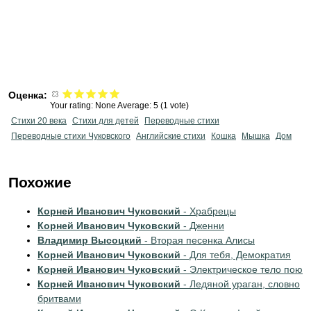
Оценка:
Your rating:
None
Average:
5
(
1
vote)
Стихи 20 века
Стихи для детей
Переводные стихи
Переводные стихи Чуковского
Английские стихи
Кошка
Мышка
Дом
Похожие
Корней Иванович Чуковский
- Храбрецы
Корней Иванович Чуковский
- Дженни
Владимир Высоцкий
- Вторая песенка Алисы
Корней Иванович Чуковский
- Для тебя, Демократия
Корней Иванович Чуковский
- Электрическое тело пою
Корней Иванович Чуковский
- Ледяной ураган, словно
бритвами