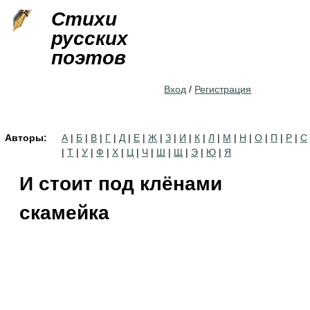
Jump to navigation
Стихи
русских
поэтов
Вход
/
Регистрация
Авторы:
А
|
Б
|
В
|
Г
|
Д
|
Е
|
Ж
|
З
|
И
|
К
|
Л
|
М
|
Н
|
О
|
П
|
Р
|
С
|
Т
|
У
|
Ф
|
Х
|
Ц
|
Ч
|
Ш
|
Щ
|
Э
|
Ю
|
Я
И стоит под клёнами
скамейка