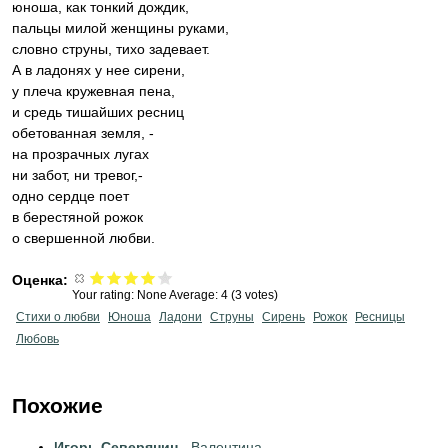
юноша, как тонкий дождик,
пальцы милой женщины руками,
словно струны, тихо задевает.
А в ладонях у нее сирени,
у плеча кружевная пена,
и средь тишайших ресниц
обетованная земля, -
на прозрачных лугах
ни забот, ни тревог,-
одно сердце поет
в берестяной рожок
о свершенной любви.
Оценка:
Your rating:
None
Average:
4
(
3
votes)
Стихи о любви
Юноша
Ладони
Струны
Сирень
Рожок
Ресницы
Любовь
Похожие
Игорь Северянин
- Валентина