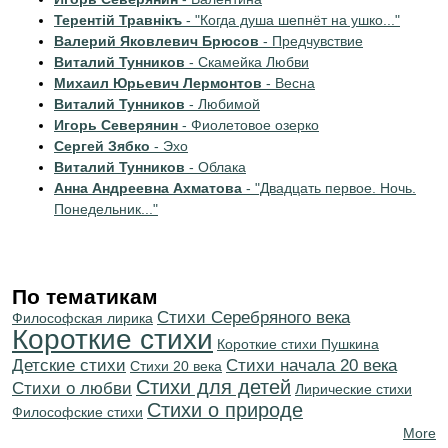
Терентiй Травнiкъ
- "Когда душа шепнёт на ушко..."
Валерий Яковлевич Брюсов
- Предчувствие
Виталий Тунников
- Скамейка Любви
Михаил Юрьевич Лермонтов
- Весна
Виталий Тунников
- Любимой
Игорь Северянин
- Фиолетовое озерко
Сергей Зябко
- Эхо
Виталий Тунников
- Облака
Анна Андреевна Ахматова
- "Двадцать первое. Ночь.
Понедельник..."
По тематикам
Cтихи Серебряного века
Философская лирика
Короткие стихи
Короткие стихи Пушкина
Детские стихи
Cтихи начала 20 века
Стихи 20 века
Стихи для детей
Стихи о любви
Лирические стихи
Стихи о природе
Философские стихи
More