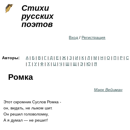
Jump to navigation
Стихи
русских
поэтов
Вход
/
Регистрация
Авторы:
А
|
Б
|
В
|
Г
|
Д
|
Е
|
Ж
|
З
|
И
|
К
|
Л
|
М
|
Н
|
О
|
П
|
Р
|
С
|
Т
|
У
|
Ф
|
Х
|
Ц
|
Ч
|
Ш
|
Щ
|
Э
|
Ю
|
Я
Ромка
Марк Вейцман
Этот скромник Суслов Ромка -
он, видать, не лыком шит.
Он решил головоломку,
А я думал — не решит!