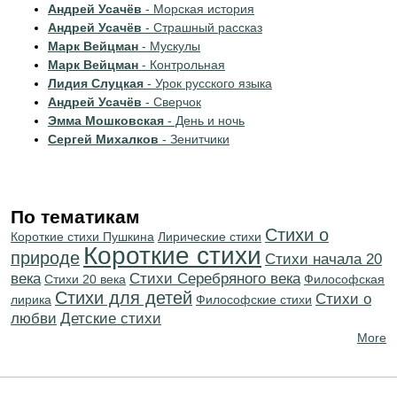
Андрей Усачёв
- Морская история
Андрей Усачёв
- Страшный рассказ
Марк Вейцман
- Мускулы
Марк Вейцман
- Контрольная
Лидия Слуцкая
- Урок русского языка
Андрей Усачёв
- Сверчок
Эмма Мошковская
- День и ночь
Сергей Михалков
- Зенитчики
По тематикам
Стихи о
Короткие стихи Пушкина
Лирические стихи
Короткие стихи
природе
Cтихи начала 20
века
Cтихи Серебряного века
Стихи 20 века
Философская
Стихи для детей
Стихи о
лирика
Философские стихи
любви
Детские стихи
More