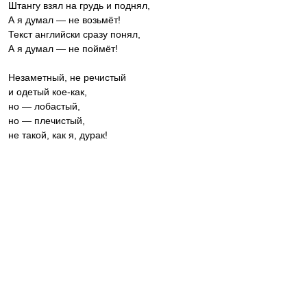
Штангу взял на грудь и поднял,
А я думал — не возьмёт!
Текст английски сразу понял,
А я думал — не поймёт!
Незаметный, не речистый
и одетый кое-как,
но — лобастый,
но — плечистый,
не такой, как я, дурак!