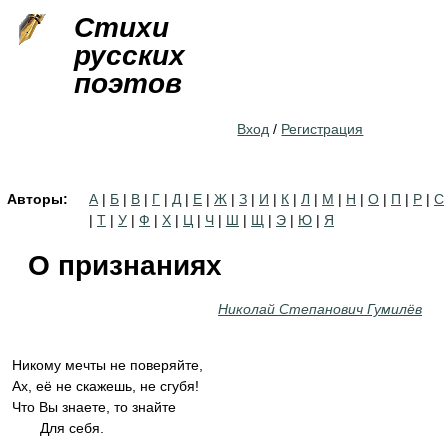
Jump to navigation
Стихи
русских
поэтов
Вход
/
Регистрация
Авторы:
А
|
Б
|
В
|
Г
|
Д
|
Е
|
Ж
|
З
|
И
|
К
|
Л
|
М
|
Н
|
О
|
П
|
Р
|
С
|
Т
|
У
|
Ф
|
Х
|
Ц
|
Ч
|
Ш
|
Щ
|
Э
|
Ю
|
Я
О признаниях
Николай Степанович Гумилёв
Никому мечты не поверяйте,
Ах, её не скажешь, не сгубя!
Что Вы знаете, то знайте
Для себя.