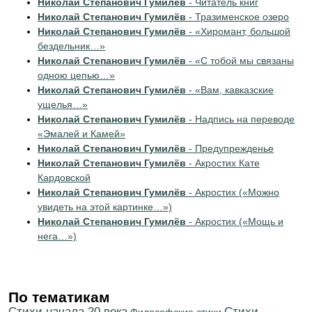
Николай Степанович Гумилёв
- Читатель книг
Николай Степанович Гумилёв
- Тразименское озеро
Николай Степанович Гумилёв
- «Хиромант, большой
бездельник…»
Николай Степанович Гумилёв
- «С тобой мы связаны
одною цепью…»
Николай Степанович Гумилёв
- «Вам, кавказские
ущелья…»
Николай Степанович Гумилёв
- Надпись на переводе
«Эмалей и Камей»
Николай Степанович Гумилёв
- Предупрежденье
Николай Степанович Гумилёв
- Акростих Кате
Кардовской
Николай Степанович Гумилёв
- Акростих («Можно
увидеть на этой картинке…»)
Николай Степанович Гумилёв
- Акростих («Мощь и
нега…»)
По тематикам
Cтихи начала 20 века
Cтихи