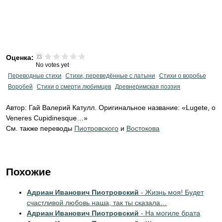
Оценка:
No votes yet
Переводные стихи
Стихи, переведённые с латыни
Стихи о воробье
Воробей
Стихи о смерти любимцев
Древнеримская поэзия
Автор: Гай Валерий Катулл. Оригинальное название: «Lugete, o
Veneres Cupidinesque…»
См. также переводы
Пиотровского
и
Востокова
Похожие
Адриан Иванович Пиотровский
- Жизнь моя! Будет
счастливой любовь наша, так ты сказала…
Адриан Иванович Пиотровский
- На могиле брата