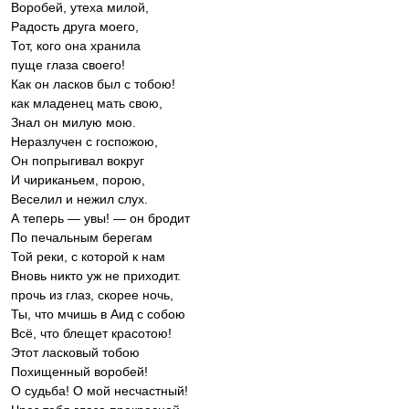
Воробей, утеха милой,
Радость друга моего,
Тот, кого она хранила
пуще глаза своего!
Как он ласков был с тобою!
как младенец мать свою,
Знал он милую мою.
Неразлучен с госпожою,
Он попрыгивал вокруг
И чириканьем, порою,
Веселил и нежил слух.
А теперь — увы! — он бродит
По печальным берегам
Той реки, с которой к нам
Вновь никто уж не приходит.
прочь из глаз, скорее ночь,
Ты, что мчишь в Аид с собою
Всё, что блещет красотою!
Этот ласковый тобою
Похищенный воробей!
О судьба! О мой несчастный!