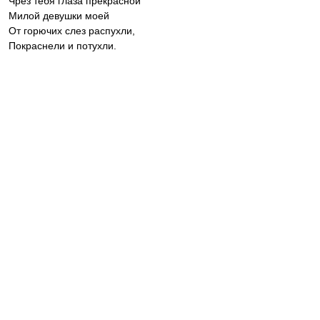
Чрез тебя глаза прекрасной
Милой девушки моей
От горючих слез распухли,
Покраснели и потухли.