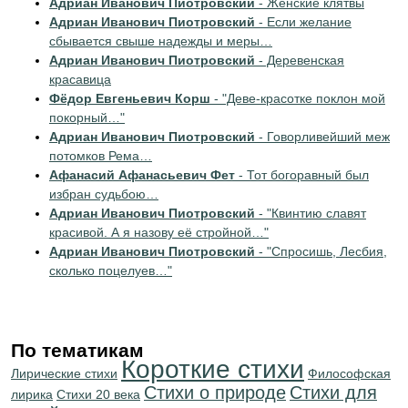
Адриан Иванович Пиотровский
- Женские клятвы
Адриан Иванович Пиотровский
- Если желание
сбывается свыше надежды и меры…
Адриан Иванович Пиотровский
- Деревенская
красавица
Фёдор Евгеньевич Корш
- "Деве-красотке поклон мой
покорный…"
Адриан Иванович Пиотровский
- Говорливейший меж
потомков Рема…
Афанасий Афанасьевич Фет
- Тот богоравный был
избран судьбою…
Адриан Иванович Пиотровский
- "Квинтию славят
красивой. А я назову её стройной…"
Адриан Иванович Пиотровский
- "Спросишь, Лесбия,
сколько поцелуев…"
По тематикам
Короткие стихи
Лирические стихи
Философская
Стихи о природе
Стихи для
лирика
Стихи 20 века