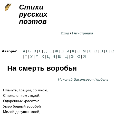
Jump to navigation
Стихи
русских
поэтов
Вход
/
Регистрация
Авторы:
А
|
Б
|
В
|
Г
|
Д
|
Е
|
Ж
|
З
|
И
|
К
|
Л
|
М
|
Н
|
О
|
П
|
Р
|
С
|
Т
|
У
|
Ф
|
Х
|
Ц
|
Ч
|
Ш
|
Щ
|
Э
|
Ю
|
Я
На смерть воробья
Николай Васильевич Гербель
Плачьте, Грации, со мною,
С поколением людей,
Одарённых красотою:
Умер бедный воробей
Милой девушки моей,