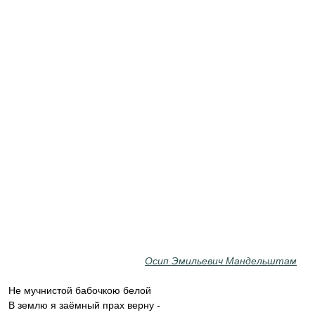
Осип Эмильевич Мандельштам
Не мучнистой бабочкою белой
В землю я заёмный прах верну -