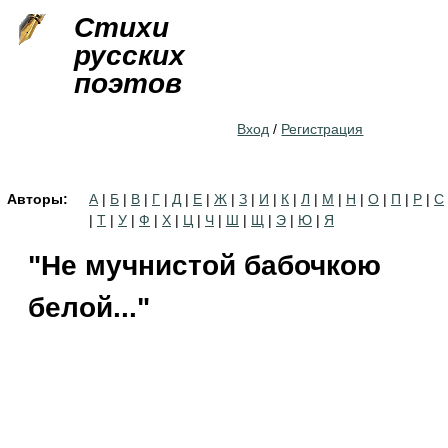
Jump to navigation
Стихи
русских
поэтов
Вход
/
Регистрация
Авторы:
А
|
Б
|
В
|
Г
|
Д
|
Е
|
Ж
|
З
|
И
|
К
|
Л
|
М
|
Н
|
О
|
П
|
Р
|
С
|
Т
|
У
|
Ф
|
Х
|
Ц
|
Ч
|
Ш
|
Щ
|
Э
|
Ю
|
Я
"Не мучнистой бабочкою
белой..."