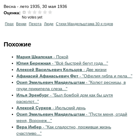
Весна - лето 1935, 30 мая 1936
Оценка:
No votes yet
Прах
Венки
Пехота
Люди
Стихи Мандельштама 30-х годов
Похожие
Мария Шкапская
- Покой
Юлия Бережная
- "Всё быстрей бегут года..."
Алексей Васильевич Кольцов
- Две жизни
Афанасий Афанасьевич Фет
- "Офелия гибла и пела..."
Осип Эмильевич Мандельштам
- "Колют ресницы, в
груди прикипела слеза..."
Илья Эренбург
- "Был бомбой дом как бы шутя
расколот..."
Алексей Сурков
- Июльский день
Осип Эмильевич Мандельштам
- "Пусти меня, отдай
меня, Воронеж..."
Вера Инбер
- "Как сладостно, проживши жизнь
счастливо..."