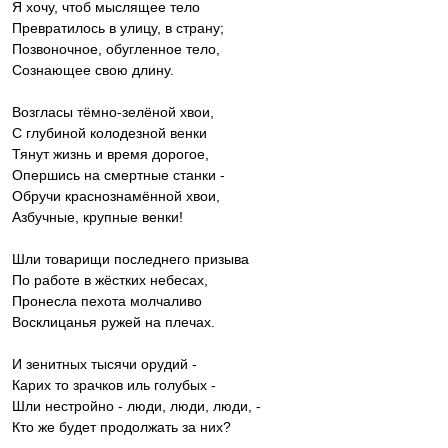
Я хочу, чтоб мыслящее тело
Превратилось в улицу, в страну;
Позвоночное, обугленное тело,
Сознающее свою длину.
Возгласы тёмно-зелёной хвои,
С глубиной колодезной венки
Тянут жизнь и время дорогое,
Опершись на смертные станки -
Обручи краснознамённой хвои,
Азбучные, крупные венки!
Шли товарищи последнего призыва
По работе в жёстких небесах,
Пронесла пехота молчаливо
Восклицанья ружей на плечах.
И зенитных тысячи орудий -
Карих то зрачков иль голубых -
Шли нестройно - люди, люди, люди, -
Кто же будет продолжать за них?