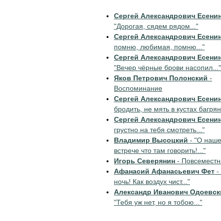
Сергей Александрович Есени
"Дорогая, сядем рядом..."
Сергей Александрович Есени
помню, любимая, помню..."
Сергей Александрович Есени
"Вечер чёрные брови насопил..."
Яков Петрович Полонский
-
Воспоминание
Сергей Александрович Есени
бродить, не мять в кустах багрян
Сергей Александрович Есени
грустно на тебя смотреть..."
Владимир Высоцкий
- "О наш
встрече что там говорить!..."
Игорь Северянин
- Повсеместн
Афанасий Афанасьевич Фет
-
ночь! Как воздух чист..."
Александр Иванович Одоевск
"Тебя уж нет, но я тобою..."