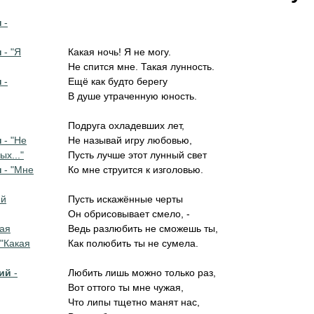
н
-
н
- "Я
Какая ночь! Я не могу.
Не спится мне. Такая лунность.
н
-
Ещё как будто берегу
В душе утраченную юность.
Подруга охладевших лет,
н
- "Не
Не называй игру любовью,
ых..."
Пусть лучше этот лунный свет
н
- "Мне
Ко мне струится к изголовью.
ей
Пусть искажённые черты
Он обрисовывает смело, -
ая
Ведь разлюбить не сможешь ты,
 "Какая
Как полюбить ты не сумела.
ий
-
Любить лишь можно только раз,
Вот оттого ты мне чужая,
Что липы тщетно манят нас,