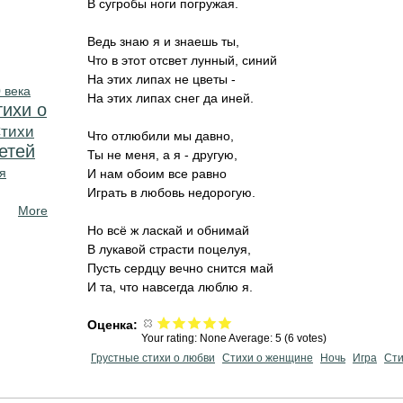
В сугробы ноги погружая.
Ведь знаю я и знаешь ты,
Что в этот отсвет лунный, синий
На этих липах не цветы -
 века
На этих липах снег да иней.
тихи о
тихи
Что отлюбили мы давно,
етей
Ты не меня, а я - другую,
я
И нам обоим все равно
Играть в любовь недорогую.
More
Но всё ж ласкай и обнимай
В лукавой страсти поцелуя,
Пусть сердцу вечно снится май
И та, что навсегда люблю я.
Оценка:
Your rating:
None
Average:
5
(
6
votes)
Грустные стихи о любви
Стихи о женщине
Ночь
Игра
Сти