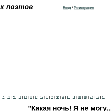
Jump to navigation
их поэтов
Вход
/
Регистрация
|
К
|
Л
|
М
|
Н
|
О
|
П
|
Р
|
С
|
Т
|
У
|
Ф
|
Х
|
Ц
|
Ч
|
Ш
|
Щ
|
Э
|
Ю
|
Я
"Какая ночь! Я не могу..