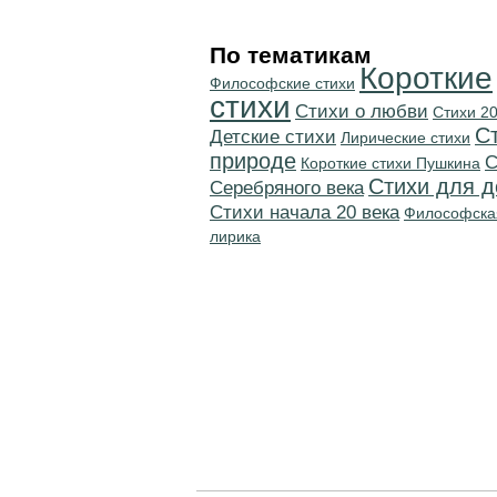
По тематикам
Короткие
Философские стихи
стихи
Стихи о любви
Стихи 20
С
Детские стихи
Лирические стихи
природе
C
Короткие стихи Пушкина
Стихи для д
Серебряного века
Cтихи начала 20 века
Философска
лирика