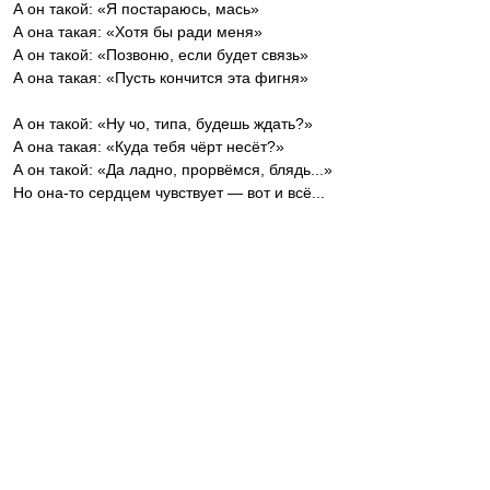
А он такой: «Я постараюсь, мась»
А она такая: «Хотя бы ради меня»
А он такой: «Позвоню, если будет связь»
А она такая: «Пусть кончится эта фигня»
А он такой: «Ну чо, типа, будешь ждать?»
А она такая: «Куда тебя чёрт несёт?»
А он такой: «Да ладно, прорвёмся, блядь...»
Но она-то сердцем чувствует — вот и всё...