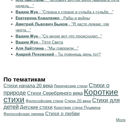
недель..."
Вадим Жук
- "Страна к стране и судьба к судьбе..."
Екатерина Коваленко
- Рабы и войны
Дмитрий Львович Быков
- "Я часто думаю: где
черта..."
Вадим Жук
- "Со мною вот что происходит..."
Вадим Жук
- Тётя Света
Аля Хайтлина
- "Мы говорили..."
Андрей Пуховский
- Ты помнишь день тот?
По тематикам
Стихи о
Cтихи начала 20 века
Лирические стихи
Короткие
природе
Cтихи Серебряного века
стихи
Стихи для
Философские стихи
Стихи 20 века
детей
Детские стихи
Короткие стихи Пушкина
Стихи о любви
Философская лирика
More