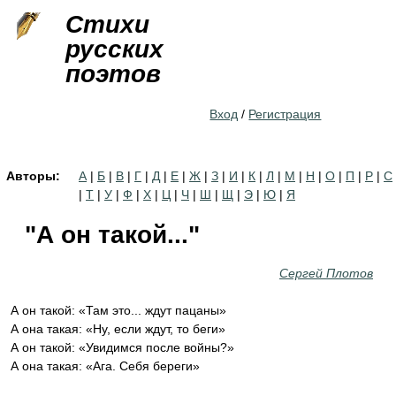
Jump to navigation
Стихи
русских
поэтов
Вход
/
Регистрация
Авторы:
А
|
Б
|
В
|
Г
|
Д
|
Е
|
Ж
|
З
|
И
|
К
|
Л
|
М
|
Н
|
О
|
П
|
Р
|
С
|
Т
|
У
|
Ф
|
Х
|
Ц
|
Ч
|
Ш
|
Щ
|
Э
|
Ю
|
Я
"А он такой..."
Сергей Плотов
А он такой: «Там это... ждут пацаны»
А она такая: «Ну, если ждут, то беги»
А он такой: «Увидимся после войны?»
А она такая: «Ага. Себя береги»