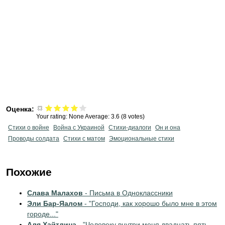
Оценка:
Your rating:
None
Average:
3.6
(
8
votes)
Стихи о войне
Война с Украиной
Стихи-диалоги
Он и она
Проводы солдата
Стихи с матом
Эмоциональные стихи
Похожие
Слава Малахов
- Письма в Одноклассники
Эли Бар-Яалом
- "Господи, как хорошо было мне в этом
городе..."
Аля Хайтлина
- "Человеку внутри меня двадцать пять