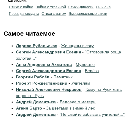
Категории:
Стихи о войне
Война с Украиной
Стихи-диалоги
Он и она
Проводы солдата
Стихи с матом
Эмоциональные стихи
Самое читаемое
Лариса Рубальская
-
Женщины в соку
Сергей Александрович Есенин
-
"Отговорила роща
золотая..."
Анна Андреевна Ахматова
-
Мужество
Сергей Александрович Есенин
-
Берёза
Георгий Рублёв
-
Памятник
Роберт Рождественский
-
Учителям
Николай Алексеевич Некрасов
-
Кому на Руси жить
хорошо - Русь
Андрей Дементьев
-
Баллада о матери
Агния Барто
-
За цветами в зимний лес
Андрей Дементьев
-
"Не смейте забывать учителей..."