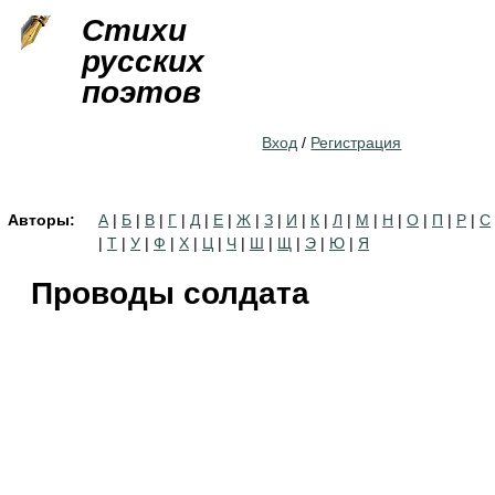
Jump to navigation
Стихи
русских
поэтов
Вход
/
Регистрация
Авторы:
А
|
Б
|
В
|
Г
|
Д
|
Е
|
Ж
|
З
|
И
|
К
|
Л
|
М
|
Н
|
О
|
П
|
Р
|
С
|
Т
|
У
|
Ф
|
Х
|
Ц
|
Ч
|
Ш
|
Щ
|
Э
|
Ю
|
Я
Проводы солдата