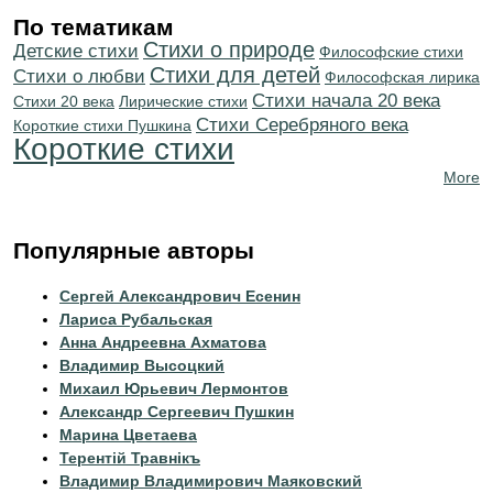
По тематикам
Стихи о природе
Детские стихи
Философские стихи
Стихи для детей
Стихи о любви
Философская лирика
Cтихи начала 20 века
Стихи 20 века
Лирические стихи
Cтихи Серебряного века
Короткие стихи Пушкина
Короткие стихи
More
Популярные авторы
Сергей Александрович Есенин
Лариса Рубальская
Анна Андреевна Ахматова
Владимир Высоцкий
Михаил Юрьевич Лермонтов
Александр Сергеевич Пушкин
Марина Цветаева
Терентiй Травнiкъ
Владимир Владимирович Маяковский