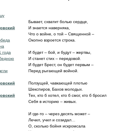
ушу
Бывает, схватит болью сердце,
довский
И знается наверняка,
Что о войне, о той – Священной –
обеда
Окопно взроется строка.
на
1 года
И будет – бой, и будут – жертвы,
обедною
И станет стих – передовой.
И будет Брест, он будет первым –
жгли
Перед рыгающей войной.
довский
Ползущей, чавкающей плотью
Шекспиров, Бахов молодых.
довский
Тех, кто б хотел, кто б смог, кто б бросил
Себя в историю – живых.
И где-то – через десять может –
Лечил, учил и созидал…
О, сколько бойня искромсала