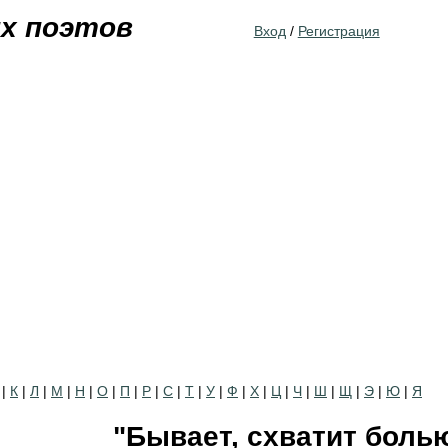
Jump to navigation
их поэтов
Вход
/
Регистрация
|
К
|
Л
|
М
|
Н
|
О
|
П
|
Р
|
С
|
Т
|
У
|
Ф
|
Х
|
Ц
|
Ч
|
Ш
|
Щ
|
Э
|
Ю
|
Я
"Бывает, схватит болью