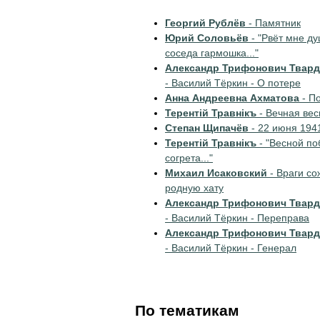
Георгий Рублёв
- Памятник
Юрий Соловьёв
- "Рвёт мне д
соседа гармошка..."
Александр Трифонович Твар
- Василий Тёркин - О потере
Анна Андреевна Ахматова
- П
Терентiй Травнiкъ
- Вечная вес
Степан Щипачёв
- 22 июня 194
Терентiй Травнiкъ
- "Весной п
согрета..."
Михаил Исаковский
- Враги со
родную хату
Александр Трифонович Твар
- Василий Тёркин - Переправа
Александр Трифонович Твар
- Василий Тёркин - Генерал
По тематикам