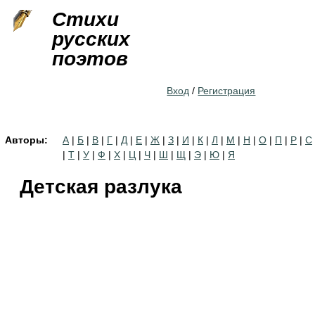
Jump to navigation
Стихи
русских
поэтов
Вход
/
Регистрация
Авторы:
А
|
Б
|
В
|
Г
|
Д
|
Е
|
Ж
|
З
|
И
|
К
|
Л
|
М
|
Н
|
О
|
П
|
Р
|
С
|
Т
|
У
|
Ф
|
Х
|
Ц
|
Ч
|
Ш
|
Щ
|
Э
|
Ю
|
Я
Детская разлука