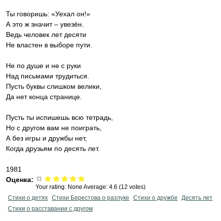
Ты говоришь: «Уехал он!»
А это ж значит – увезён.
Ведь человек лет десяти
Не властен в выборе пути.
Не по душе и не с руки
Над письмами трудиться.
Пусть буквы слишком велики,
Да нет конца странице.
Пусть ты испишешь всю тетрадь,
Но с другом вам не поиграть,
А без игры и дружбы нет,
Когда друзьям по десять лет.
1981
Оценка:
Your rating:
None
Average:
4.6
(
12
votes)
Стихи о детях
Стихи Берестова о разлуке
Стихи о дружбе
Десять лет
Стихи о расставании с другом