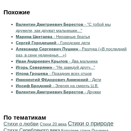
Похожие
Валентин Дмитриевич Берестов
- "С тобой мы
дружили, как дружат мальчишки..."
Марина Цветаева
- Неравные братья
Сергей Городецкий
- Городские дети
Александр Сергеевич Пушкин
- Разлука («В последний
раз, в сени уединенья…»)
Иван Андреевич Крылов
- Два мальчика
Игорь Северянин
- "Не завидуй другу..."
Илона Грошева
- Праздник всех отцов
Иннокентий Фёдорович Анненский
- Дети
Иосиф Бродский
- Элегия на смерть Ц.В.
Валентин Дмитриевич Берестов
- Дружки
По тематикам
Стихи о природе
Стихи о любви
Стихи 20 века
Cтихи Серебряного века
Короткие стихи Пушкина