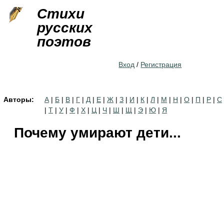
Jump to navigation
Стихи
русских
поэтов
Вход
/
Регистрация
Авторы:
А
|
Б
|
В
|
Г
|
Д
|
Е
|
Ж
|
З
|
И
|
К
|
Л
|
М
|
Н
|
О
|
П
|
Р
|
С
|
Т
|
У
|
Ф
|
Х
|
Ц
|
Ч
|
Ш
|
Щ
|
Э
|
Ю
|
Я
Почему умирают дети...