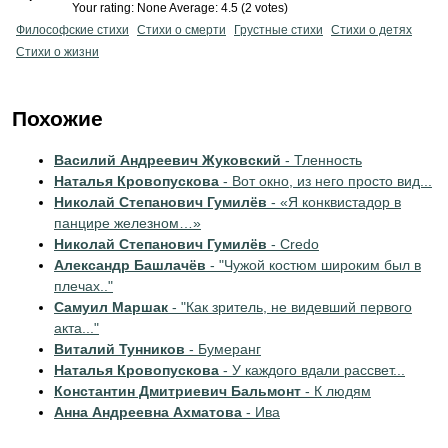
Your rating:
None
Average:
4.5
(
2
votes)
Философские стихи
Стихи о смерти
Грустные стихи
Стихи о детях
Стихи о жизни
Похожие
Василий Андреевич Жуковский
- Тленность
Наталья Кровопускова
- Вот окно, из него просто вид...
Николай Степанович Гумилёв
- «Я конквистадор в
панцире железном…»
Николай Степанович Гумилёв
- Credo
Александр Башлачёв
- "Чужой костюм широким был в
плечах.."
Самуил Маршак
- "Как зритель, не видевший первого
акта..."
Виталий Тунников
- Бумеранг
Наталья Кровопускова
- У каждого вдали рассвет...
Константин Дмитриевич Бальмонт
- К людям
Анна Андреевна Ахматова
- Ива