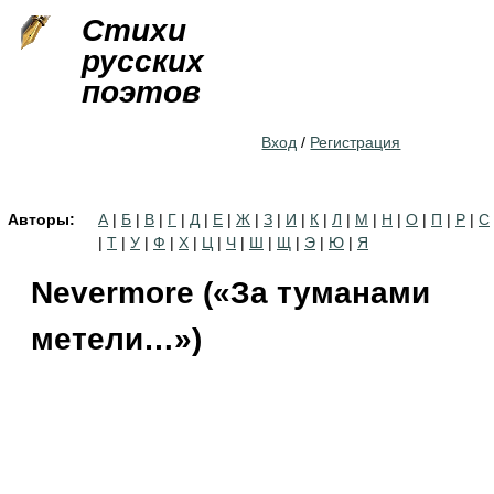
Jump to navigation
Стихи
русских
поэтов
Вход
/
Регистрация
Авторы:
А
|
Б
|
В
|
Г
|
Д
|
Е
|
Ж
|
З
|
И
|
К
|
Л
|
М
|
Н
|
О
|
П
|
Р
|
С
|
Т
|
У
|
Ф
|
Х
|
Ц
|
Ч
|
Ш
|
Щ
|
Э
|
Ю
|
Я
Nevermore («За туманами
метели…»)