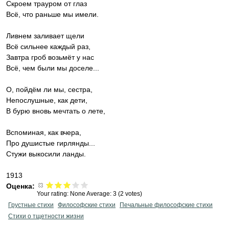
Скроем трауром от глаз
Всё, что раньше мы имели.
Ливнем заливает щели
Всё сильнее каждый раз,
Завтра гроб возьмёт у нас
Всё, чем были мы доселе...
О, пойдём ли мы, сестра,
Непослушные, как дети,
В бурю вновь мечтать о лете,
Вспоминая, как вчера,
Про душистые гирлянды...
Стужи выкосили ланды.
1913
Оценка:
Your rating:
None
Average:
3
(
2
votes)
Грустные стихи
Философские стихи
Печальные философские стихи
Стихи о тщетности жизни