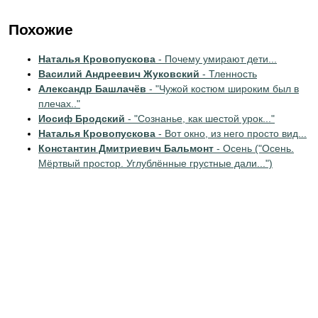
Похожие
Наталья Кровопускова
- Почему умирают дети...
Василий Андреевич Жуковский
- Тленность
Александр Башлачёв
- "Чужой костюм широким был в
плечах.."
Иосиф Бродский
- "Сознанье, как шестой урок..."
Наталья Кровопускова
- Вот окно, из него просто вид...
Константин Дмитриевич Бальмонт
- Осень ("Осень.
Мёртвый простор. Углублённые грустные дали...")
Андрей Вознесенский
- Ностальгия по настоящему
Александр Сергеевич Пушкин
- Вода и вино
Владимир Высоцкий
- "Мосты сгорели, углубились
броды..."
Мариэтта Шагинян
- Разлука
По тематикам
Стихи о природе
Стихи для детей
Стихи 20 века