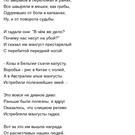
Но зверьков в перёломах и ранах,
Все швыряли в мешок, как грибы,
Одуревших от боли в капканах,
Ну, и от поворота судьбы.
И гадали они: "В чём же дело?
Почему нас несут на убой?"
И сказал им мангуст престарелый
С перебитой передней ногой:
- Козы в Бельгии съели капусту,
Воробьи - рис в Китае с полей,
А в Австралии злые мангусты
Истребили полезнейших змей. -
Это вовсе не дивное диво:
Раньше были полезны, и вдруг
Оказалось, что слишком ретиво
Истребляли мангусты гадюк.
Вот за это им вышла награда
От расчетливых наших людей.