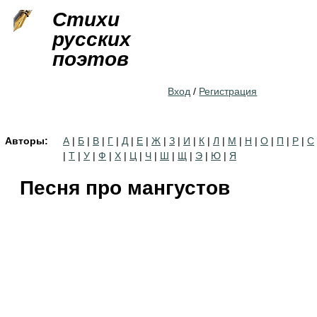
Jump to navigation
Стихи
русских
поэтов
Вход
/
Регистрация
Авторы:
А
|
Б
|
В
|
Г
|
Д
|
Е
|
Ж
|
З
|
И
|
К
|
Л
|
М
|
Н
|
О
|
П
|
Р
|
С
|
Т
|
У
|
Ф
|
Х
|
Ц
|
Ч
|
Ш
|
Щ
|
Э
|
Ю
|
Я
Песня про мангустов