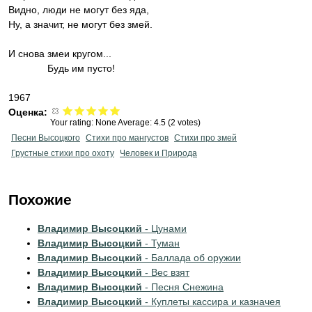
Видно, люди не могут без яда,
Ну, а значит, не могут без змей.
И снова змеи кругом...
Будь им пусто!
1967
Оценка:
Your rating:
None
Average:
4.5
(
2
votes)
Песни Высоцкого
Стихи про мангустов
Стихи про змей
Грустные стихи про охоту
Человек и Природа
Похожие
Владимир Высоцкий
- Цунами
Владимир Высоцкий
- Туман
Владимир Высоцкий
- Баллада об оружии
Владимир Высоцкий
- Вес взят
Владимир Высоцкий
- Песня Снежина
Владимир Высоцкий
- Куплеты кассира и казначея