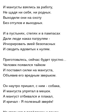
И мангусты взялись за работу,
Не щадя ни себя, ни родных.
Выходили они на охоту
Без отгулов и выходных.
И в пустынях, степях и в пампасах
Дали люди наказ патрулям -
Игнорировать змей безопасных
И сводить ядовитых к нулям.
Приготовьтесь, сейчас будет грустно...
Человек появился тайком
И поставил силки на мангуста,
Объявив его вредным зверьком.
Он наутро пришел, с ним - собака,
И мангуста упрятал в мешок.
А мангуст отбивался и плакал,
И кричал - Я полезный зверёк!