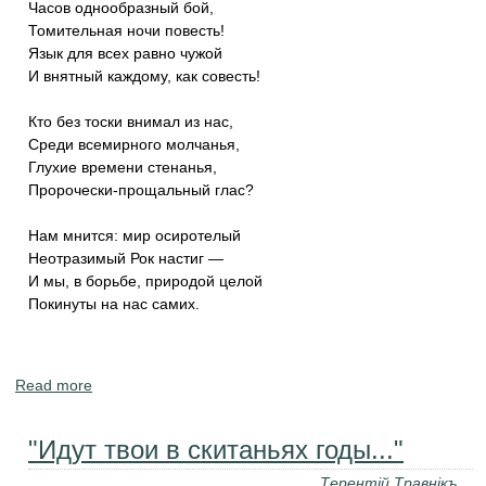
Часов однообразный бой,
Томительная ночи повесть!
Язык для всех равно чужой
И внятный каждому, как совесть!
Кто без тоски внимал из нас,
Среди всемирного молчанья,
Глухие времени стенанья,
Пророчески-прощальный глас?
Нам мнится: мир осиротелый
Неотразимый Рок настиг —
И мы, в борьбе, природой целой
Покинуты на нас самих.
Read more
about Философские стихи Тютчева и Фета. Человек и
Природа.
"Идут твои в скитаньях годы..."
Терентiй Травнiкъ