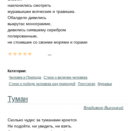
наклонились смотреть
муравьишки всяческие и травишка.
Обалдело дивились
выкрутас монограмме,
дивились сиявшему серебром
полированным,
не стоившие со своими морями и горами
...
Категории:
Человек и Природа
Стихи о величии человека
Стихи о победе человека над природой
Портсигар
Муравьи
Туман
Владимир Высоцкий
Сколько чудес за туманами кроется.
Ни подойти, ни увидеть, ни взять.