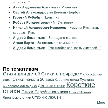
золотая..."
Анна Андреевна Ахматова
-
Мужество
Сергей Александрович Есенин
-
Берёза
Георгий Рублёв
-
Памятник
Роберт Рождественский
-
Учителям
Николай Алексеевич Некрасов
-
Кому на Руси жить
хорошо - Русь
Андрей Дементьев
-
Баллада о матери
Агния Барто
-
За цветами в зимний лес
Андрей Дементьев
-
"Не смейте забывать учителей..."
По тематикам
Стихи для детей
Стихи о природе
Философские
Cтихи начала 20 века
стихи
Короткие стихи Пушкина
Короткие
Детские стихи
Философская лирика
стихи
Cтихи Серебряного века
Стихи 20 века
Стихи о любви
Лирические стихи
More