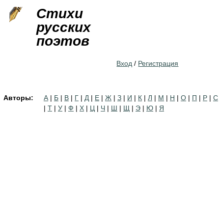
Jump to navigation
Стихи
русских
поэтов
Вход
/
Регистрация
Авторы:
А
|
Б
|
В
|
Г
|
Д
|
Е
|
Ж
|
З
|
И
|
К
|
Л
|
М
|
Н
|
О
|
П
|
Р
|
С
|
Т
|
У
|
Ф
|
Х
|
Ц
|
Ч
|
Ш
|
Щ
|
Э
|
Ю
|
Я