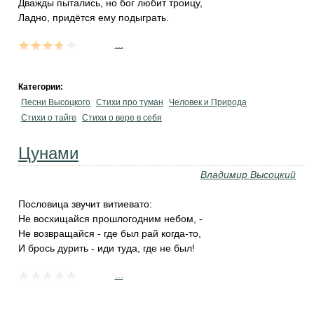
Дважды пытались, но бог любит троицу,
Ладно, придётся ему подыграть.
...
Категории:
Песни Высоцкого
Стихи про туман
Человек и Природа
Стихи о тайге
Стихи о вере в себя
Цунами
Владимир Высоцкий
Пословица звучит витиевато:
Не восхищайся прошлогодним небом, -
Не возвращайся - где был рай когда-то,
И брось дурить - иди туда, где не был!
...