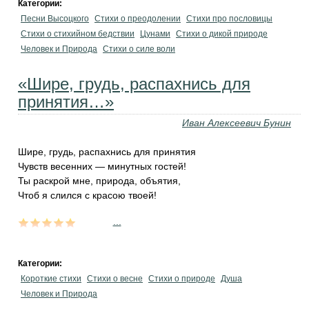
Категории:
Песни Высоцкого
Стихи о преодолении
Стихи про пословицы
Стихи о стихийном бедствии
Цунами
Стихи о дикой природе
Человек и Природа
Стихи о силе воли
«Шире, грудь, распахнись для
принятия…»
Иван Алексеевич Бунин
Шире, грудь, распахнись для принятия
Чувств весенних — минутных гостей!
Ты раскрой мне, природа, объятия,
Чтоб я слился с красою твоей!
...
Категории:
Короткие стихи
Стихи о весне
Стихи о природе
Душа
Человек и Природа