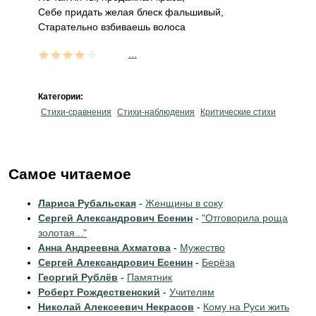
Себе придать желая блеск фальшивый,
Старательно взбиваешь волоса
...
Категории:
Стихи-сравнения
Стихи-наблюдения
Критические стихи
Самое читаемое
Лариса Рубальская
-
Женщины в соку
Сергей Александрович Есенин
-
"Отговорила роща
золотая..."
Анна Андреевна Ахматова
-
Мужество
Сергей Александрович Есенин
-
Берёза
Георгий Рублёв
-
Памятник
Роберт Рождественский
-
Учителям
Николай Алексеевич Некрасов
-
Кому на Руси жить