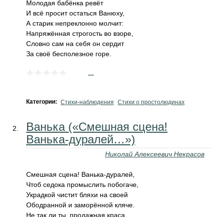
Молодая бабёнка ревёт
И всё просит остаться Ванюху,
А старик непреклонно молчит:
Напряжённая строгость во взоре,
Словно сам на себя он сердит
За своё бесполезное горе.
...
Категории:
Стихи-наблюдения
Стихи о простолюдинах
Ванька («Смешная сцена!
Ванька-дуралей…»)
Николай Алексеевич Некрасов
Смешная сцена! Ванька-дуралей,
Чтоб седока промыслить побогаче,
Украдкой чистит бляхи на своей
Ободранной и заморённой кляче.
Не так ли ты, продажная краса,