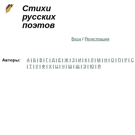
Jump to navigation
Стихи
русских
поэтов
Вход
/
Регистрация
Авторы:
А
|
Б
|
В
|
Г
|
Д
|
Е
|
Ж
|
З
|
И
|
К
|
Л
|
М
|
Н
|
О
|
П
|
Р
|
С
|
Т
|
У
|
Ф
|
Х
|
Ц
|
Ч
|
Ш
|
Щ
|
Э
|
Ю
|
Я