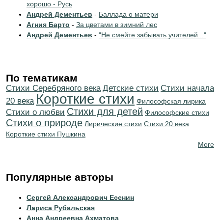
хорошо - Русь
Андрей Дементьев
-
Баллада о матери
Агния Барто
-
За цветами в зимний лес
Андрей Дементьев
-
"Не смейте забывать учителей..."
По тематикам
Cтихи Серебряного века
Детские стихи
Cтихи начала
Короткие стихи
20 века
Философская лирика
Стихи для детей
Стихи о любви
Философские стихи
Стихи о природе
Лирические стихи
Стихи 20 века
Короткие стихи Пушкина
More
Популярные авторы
Сергей Александрович Есенин
Лариса Рубальская
Анна Андреевна Ахматова