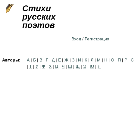
Jump to navigation
Стихи
русских
поэтов
Вход
/
Регистрация
Авторы:
А
|
Б
|
В
|
Г
|
Д
|
Е
|
Ж
|
З
|
И
|
К
|
Л
|
М
|
Н
|
О
|
П
|
Р
|
С
|
Т
|
У
|
Ф
|
Х
|
Ц
|
Ч
|
Ш
|
Щ
|
Э
|
Ю
|
Я