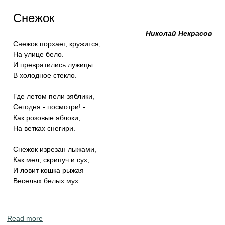
Снежок
Николай Некрасов
Снежок порхает, кружится,
На улице бело.
И превратились лужицы
В холодное стекло.
Где летом пели зяблики,
Сегодня - посмотри! -
Как розовые яблоки,
На ветках снегири.
Снежок изрезан лыжами,
Как мел, скрипуч и сух,
И ловит кошка рыжая
Веселых белых мух.
Read more
about Николай Некрасов - стихи о зиме. "Снежок"