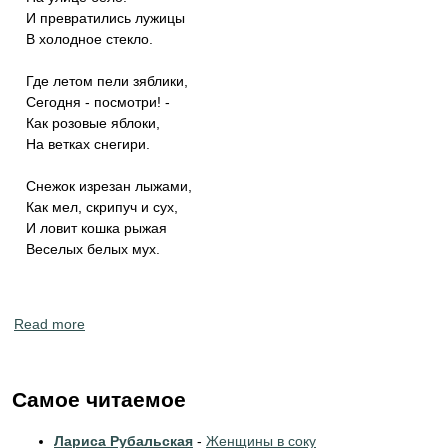
И превратились лужицы
В холодное стекло.
Где летом пели зяблики,
Сегодня - посмотри! -
Как розовые яблоки,
На ветках снегири.
Снежок изрезан лыжами,
Как мел, скрипуч и сух,
И ловит кошка рыжая
Веселых белых мух.
Read more
about Русские писатели и поэты классики. Время года
Зима. Стихи.
Самое читаемое
Лариса Рубальская
-
Женщины в соку