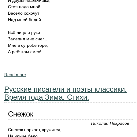
И друзья-мальчишки,
Стоя надо мной,
Весело хохочут
Над моей бедой.
Всё лицо и руки
Залепил мне снег...
Мне в сугробе горе,
А ребятам смех!
Read more
about Стихи Сурикова о зиме ("Вот моя деревня",
"Зима")
Русские писатели и поэты классики.
Время года Зима. Стихи.
Снежок
Николай Некрасов
Снежок порхает, кружится,
На улице бело.