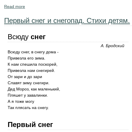
Read more
about Стихотворения детям. Зимние явления - мороз,
снег, иней, метель, вьюга.
Первый снег и снегопад. Стихи детям.
Всюду
снег
А. Бродский
Всюду снег, в снегу дома -
Привезла его зима.
К нам спешила поскорей,
Привезла нам снегирей.
От зари и до зари
Славят зиму снегири.
Дед Мороз, как маленький,
Пляшет у завалинки.
А я тоже могу
Так плясать на снегу.
Первый снег