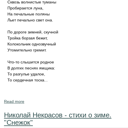
Сквозь волнистые туманы
Пробирается луна,
На печальные поляны
Льет печально свет она.
По дороге зимней, скучной
Тройка борзая бежит,
Колокольчик однозвучный
Утомительно гремит.
Что-то слышится родное
В долгих песнях ямщика:
То разгулье удалое,
То сердечная тоска...
Read more
about Стихи и стихотворения про зиму поэта
Александра Пушкина
Николай Некрасов - стихи о зиме.
"Снежок"