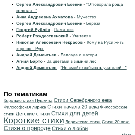
Сергей Александрович Есенин
-
"Отговорила роща
золотая..."
Анна Андреевна Ахматова
-
Мужество
Сергей Александрович Есенин
-
Берёза
Георгий Рублёв
-
Памятник
Роберт Рождественский
-
Учителям
Николай Алексеевич Некрасов
-
Кому на Руси жить
хорошо - Русь
Андрей Дементьев
-
Баллада о матери
Агния Барто
-
За цветами в зимний лес
Андрей Дементьев
-
"Не смейте забывать учителей..."
По тематикам
Cтихи Серебряного века
Короткие стихи Пушкина
Cтихи начала 20 века
Философская лирика
Философские
Стихи для детей
Детские стихи
стихи
Короткие стихи
Лирические стихи
Стихи 20 века
Стихи о природе
Стихи о любви