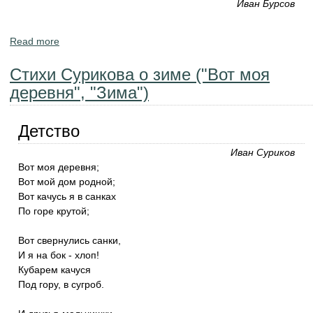
Иван Бурсов
Read more
about Первый снег и снегопад. Стихи детям.
Стихи Сурикова о зиме ("Вот моя
деревня", "Зима")
Детство
Иван Суриков
Вот моя деревня;
Вот мой дом родной;
Вот качусь я в санках
По горе крутой;
Вот свернулись санки,
И я на бок - хлоп!
Кубарем качуся
Под гору, в сугроб.