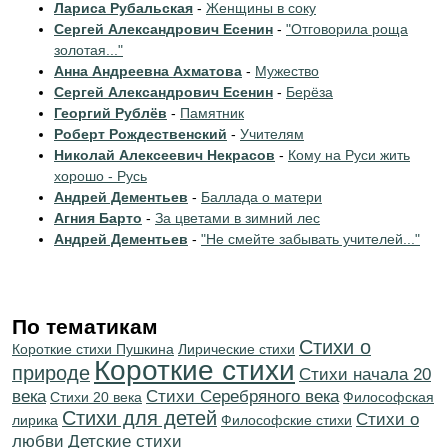
Лариса Рубальская
-
Женщины в соку
Сергей Александрович Есенин
-
"Отговорила роща
золотая..."
Анна Андреевна Ахматова
-
Мужество
Сергей Александрович Есенин
-
Берёза
Георгий Рублёв
-
Памятник
Роберт Рождественский
-
Учителям
Николай Алексеевич Некрасов
-
Кому на Руси жить
хорошо - Русь
Андрей Дементьев
-
Баллада о матери
Агния Барто
-
За цветами в зимний лес
Андрей Дементьев
-
"Не смейте забывать учителей..."
По тематикам
Стихи о
Короткие стихи Пушкина
Лирические стихи
Короткие стихи
природе
Cтихи начала 20
века
Cтихи Серебряного века
Стихи 20 века
Философская
Стихи для детей
Стихи о
лирика
Философские стихи
любви
Детские стихи