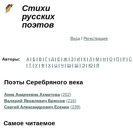
Jump to navigation
Стихи
русских
поэтов
Вход
/
Регистрация
Авторы:
А
|
Б
|
В
|
Г
|
Д
|
Е
|
Ж
|
З
|
И
|
К
|
Л
|
М
|
Н
|
О
|
П
|
Р
|
С
|
Т
|
У
|
Ф
|
Х
|
Ц
|
Ч
|
Ш
|
Щ
|
Э
|
Ю
|
Я
Поэты Серебряного века
Анна Андреевна Ахматова
(202)
Валерий Яковлевич Брюсов
(216)
Сергей Александрович Есенин
(239)
Самое читаемое