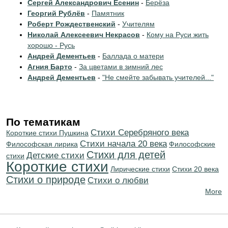
Сергей Александрович Есенин
-
Берёза
Георгий Рублёв
-
Памятник
Роберт Рождественский
-
Учителям
Николай Алексеевич Некрасов
-
Кому на Руси жить
хорошо - Русь
Андрей Дементьев
-
Баллада о матери
Агния Барто
-
За цветами в зимний лес
Андрей Дементьев
-
"Не смейте забывать учителей..."
По тематикам
Cтихи Серебряного века
Короткие стихи Пушкина
Cтихи начала 20 века
Философская лирика
Философские
Стихи для детей
Детские стихи
стихи
Короткие стихи
Лирические стихи
Стихи 20 века
Стихи о природе
Стихи о любви
More