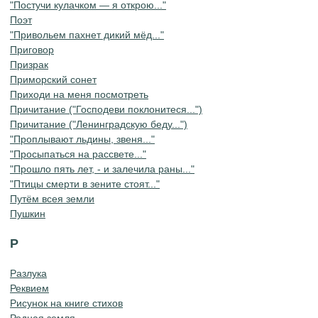
"Постучи кулачком — я открою..."
Поэт
"Привольем пахнет дикий мёд..."
Приговор
Призрак
Приморский сонет
Приходи на меня посмотреть
Причитание ("Господеви поклонитеся...")
Причитание ("Ленинградскую беду...")
"Проплывают льдины, звеня..."
"Просыпаться на рассвете..."
"Прошло пять лет, - и залечила раны..."
"Птицы смерти в зените стоят..."
Путём всея земли
Пушкин
Р
Разлука
Реквием
Рисунок на книге стихов
Родная земля