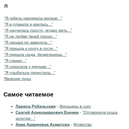
Я
"Я гибель накликала милым..."
"Я и плакала и каялась..."
"Я научилась просто, мудро жить..."
"Я не любви твоей прошу..."
"Я окошка не завесила..."
"Я пришла к поэту в гости..."
"Я пришла сюда, бездельница..."
"Я слышу..."
"Я спросила у кукушки..."
"Я улыбаться перестала..."
Явление луны
Самое читаемое
Лариса Рубальская
-
Женщины в соку
Сергей Александрович Есенин
-
"Отговорила роща
золотая..."
Анна Андреевна Ахматова
-
Мужество