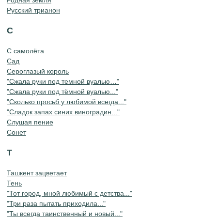
Русский трианон
С
С самолёта
Сад
Сероглазый король
"Сжала руки под темной вуалью…"
"Сжала руки под тёмной вуалью..."
"Сколько просьб у любимой всегда..."
"Сладок запах синих виноградин..."
Слушая пение
Сонет
Т
Ташкент зацветает
Тень
"Тот город, мной любимый с детства..."
"Три раза пытать приходила..."
"Ты всегда таинственный и новый..."