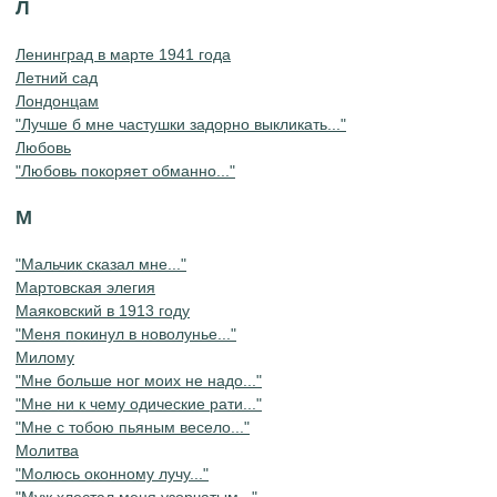
Л
Ленинград в марте 1941 года
Летний сад
Лондонцам
"Лучше б мне частушки задорно выкликать..."
Любовь
"Любовь покоряет обманно..."
М
"Мальчик сказал мне..."
Мартовская элегия
Маяковский в 1913 году
"Меня покинул в новолунье..."
Милому
"Мне больше ног моих не надо..."
"Мне ни к чему одические рати..."
"Мне с тобою пьяным весело..."
Молитва
"Молюсь оконному лучу..."
"Муж хлестал меня узорчатым..."