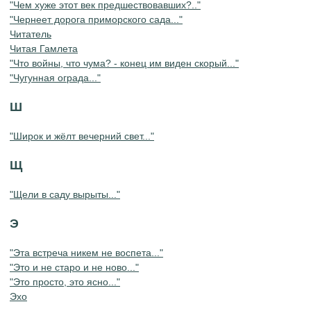
"Чем хуже этот век предшествовавших?.."
"Чернеет дорога приморского сада..."
Читатель
Читая Гамлета
"Что войны, что чума? - конец им виден скорый..."
"Чугунная ограда..."
Ш
"Широк и жёлт вечерний свет..."
Щ
"Щели в саду вырыты..."
Э
"Эта встреча никем не воспета..."
"Это и не старо и не ново..."
"Это просто, это ясно..."
Эхо