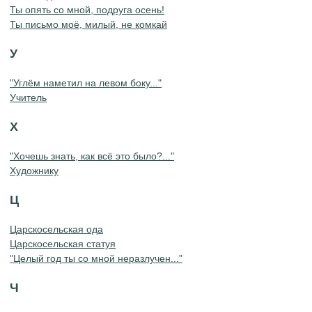
Ты опять со мной, подруга осень!
Ты письмо моё, милый, не комкай
У
"Углём наметил на левом боку..."
Учитель
Х
"Хочешь знать, как всё это было?..."
Художнику
Ц
Царскосельская ода
Царскосельская статуя
"Целый год ты со мной неразлучен..."
Ч