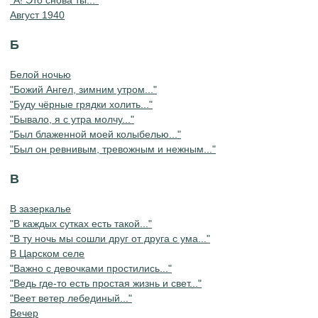
Август 1940
Б
Белой ночью
"Божий Ангел, зимним утром..."
"Буду чёрные грядки холить..."
"Бывало, я с утра молчу..."
"Был блаженной моей колыбелью..."
"Был он ревнивым, тревожным и нежным..."
В
В зазеркалье
"В каждых сутках есть такой..."
"В ту ночь мы сошли друг от друга с ума..."
В Царском селе
"Важно с девочками простились..."
"Ведь где-то есть простая жизнь и свет..."
"Веет ветер лебединый..."
Вечер