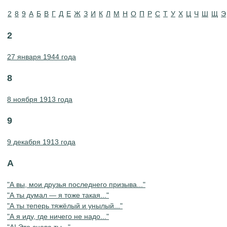
2
8
9
А
Б
В
Г
Д
Е
Ж
З
И
К
Л
М
Н
О
П
Р
С
Т
У
Х
Ц
Ч
Ш
Щ
Э
2
27 января 1944 года
8
8 ноября 1913 года
9
9 декабря 1913 года
А
"А вы, мои друзья последнего призыва..."
"А ты думал — я тоже такая..."
"А ты теперь тяжёлый и унылый..."
"А я иду, где ничего не надо..."
"А! Это снова ты..."