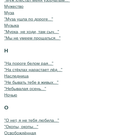
Мужество
Муза
"Муза ушла по дороге..."
Музыка
"Мурка, не ходи, там сыч..."
"Мы не умеем прощаться..."
Н
"На пороге белом рая..."
"На стёклах нарастает лёд..."
Наследница
"Не бывать тебе в живых..."
"Небывалая осень..."
Ночью
О
"О нет, я не тебя любила..."
"Окопы, окопы..."
Освобождённая