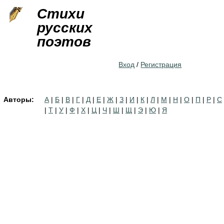
Jump to navigation
Стихи
русских
поэтов
Вход
/
Регистрация
Авторы:
А
|
Б
|
В
|
Г
|
Д
|
Е
|
Ж
|
З
|
И
|
К
|
Л
|
М
|
Н
|
О
|
П
|
Р
|
С
|
Т
|
У
|
Ф
|
Х
|
Ц
|
Ч
|
Ш
|
Щ
|
Э
|
Ю
|
Я