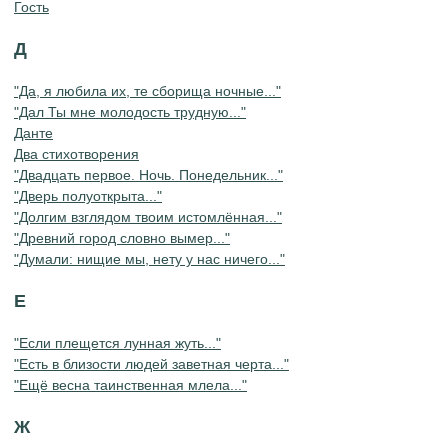
Гость
Д
"Да, я любила их, те сборища ночные..."
"Дал Ты мне молодость трудную..."
Данте
Два стихотворения
"Двадцать первое. Ночь. Понедельник..."
"Дверь полуоткрыта..."
"Долгим взглядом твоим истомлённая..."
"Древний город словно вымер..."
"Думали: нищие мы, нету у нас ничего..."
Е
"Если плещется лунная жуть..."
"Есть в близости людей заветная черта..."
"Ещё весна таинственная млела..."
Ж