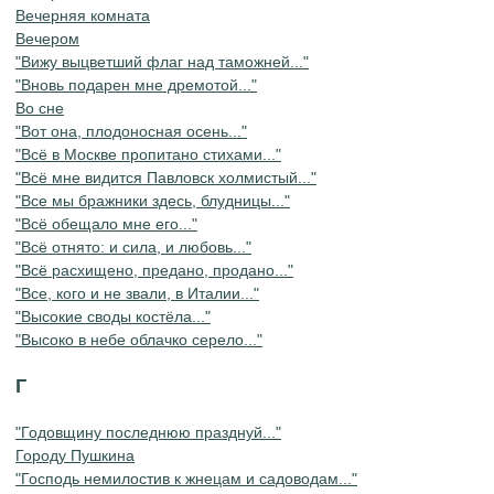
Вечерняя комната
Вечером
"Вижу выцветший флаг над таможней..."
"Вновь подарен мне дремотой..."
Во сне
"Вот она, плодоносная осень..."
"Всё в Москве пропитано стихами..."
"Всё мне видится Павловск холмистый..."
"Все мы бражники здесь, блудницы..."
"Всё обещало мне его..."
"Всё отнято: и сила, и любовь..."
"Всё расхищено, предано, продано..."
"Все, кого и не звали, в Италии..."
"Высокие своды костёла..."
"Высоко в небе облачко серело..."
Г
"Годовщину последнюю празднуй..."
Городу Пушкина
"Господь немилостив к жнецам и садоводам..."