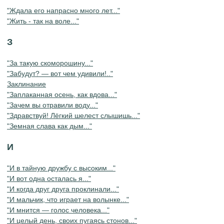
"Ждала его напрасно много лет..."
"Жить - так на воле..."
З
"За такую скоморошину..."
"Забудут? — вот чем удивили!.."
Заклинание
"Заплаканная осень, как вдова..."
"Зачем вы отравили воду..."
"Здравствуй! Лёгкий шелест слышишь..."
"Земная слава как дым..."
И
"И в тайную дружбу с высоким..."
"И вот одна осталась я..."
"И когда друг друга проклинали..."
"И мальчик, что играет на волынке..."
"И мнится — голос человека..."
"И целый день, своих пугаясь стонов..."