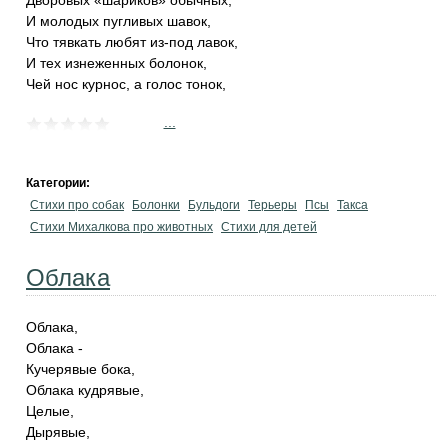
Дворовых «шариков» обычных,
И молодых пугливых шавок,
Что тявкать любят из-под лавок,
И тех изнеженных болонок,
Чей нос курнос, а голос тонок,
...
Категории:
Стихи про собак
Болонки
Бульдоги
Терьеры
Псы
Такса
Стихи Михалкова про животных
Стихи для детей
Облака
Облака,
Облака -
Кучерявые бока,
Облака кудрявые,
Целые,
Дырявые,