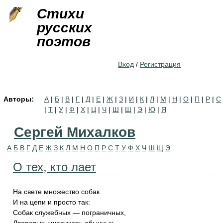
Jump to navigation
Стихи
русских
поэтов
Вход
/
Регистрация
Авторы:
А
|
Б
|
В
|
Г
|
Д
|
Е
|
Ж
|
З
|
И
|
К
|
Л
|
М
|
Н
|
О
|
П
|
Р
|
С
|
Т
|
У
|
Ф
|
Х
|
Ц
|
Ч
|
Ш
|
Щ
|
Э
|
Ю
|
Я
Сергей Михалков
А
Б
В
Г
Д
Е
Ж
З
К
Л
М
Н
О
П
Р
С
Т
У
Ф
Х
Ч
Ш
Щ
Э
О тех, кто лает
На свете множество собак
И на цепи и просто так:
Собак служебных — пограничных,