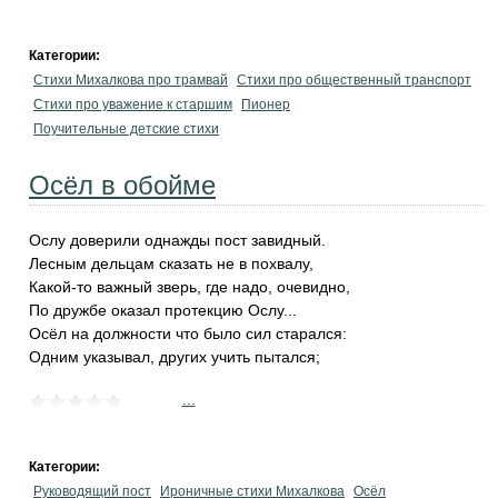
Категории:
Стихи Михалкова про трамвай
Стихи про общественный транспорт
Стихи про уважение к старшим
Пионер
Поучительные детские стихи
Осёл в обойме
Ослу доверили однажды пост завидный.
Лесным дельцам сказать не в похвалу,
Какой-то важный зверь, где надо, очевидно,
По дружбе оказал протекцию Ослу...
Осёл на должности что было сил старался:
Одним указывал, других учить пытался;
...
Категории:
Руководящий пост
Ироничные стихи Михалкова
Осёл