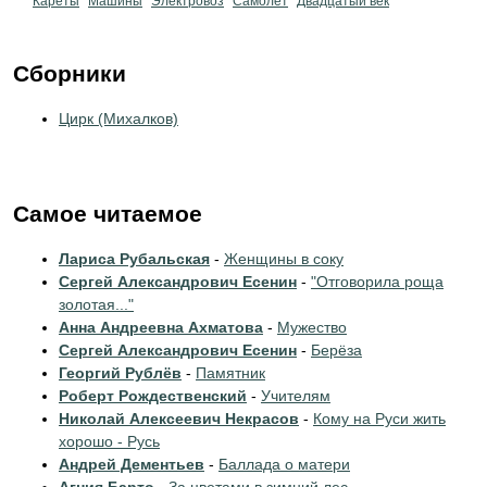
Кареты
Машины
Электровоз
Самолёт
Двадцатый век
Сборники
Цирк (Михалков)
Самое читаемое
Лариса Рубальская
-
Женщины в соку
Сергей Александрович Есенин
-
"Отговорила роща
золотая..."
Анна Андреевна Ахматова
-
Мужество
Сергей Александрович Есенин
-
Берёза
Георгий Рублёв
-
Памятник
Роберт Рождественский
-
Учителям
Николай Алексеевич Некрасов
-
Кому на Руси жить
хорошо - Русь
Андрей Дементьев
-
Баллада о матери