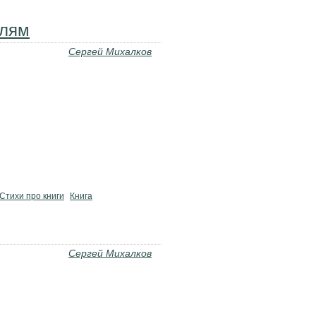
елям
Сергей Михалков
Стихи про книги
Книга
Сергей Михалков