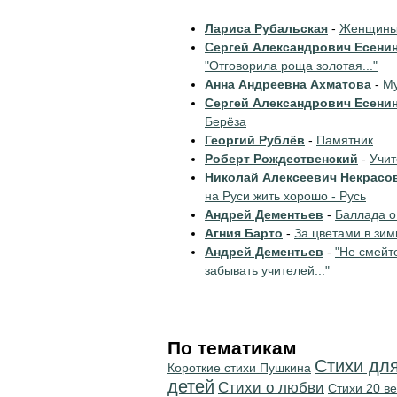
Лариса Рубальская
-
Женщины 
Сергей Александрович Есени
"Отговорила роща золотая..."
Анна Андреевна Ахматова
-
Му
Сергей Александрович Есени
Берёза
Георгий Рублёв
-
Памятник
Роберт Рождественский
-
Учи
Николай Алексеевич Некрасо
на Руси жить хорошо - Русь
Андрей Дементьев
-
Баллада о
Агния Барто
-
За цветами в зим
Андрей Дементьев
-
"Не смейт
забывать учителей..."
По тематикам
Стихи дл
Короткие стихи Пушкина
детей
Стихи о любви
Стихи 20 ве