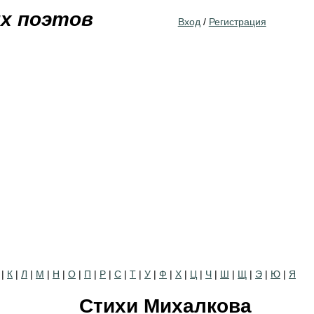
Jump to navigation
их поэтов
Вход
/
Регистрация
|
К
|
Л
|
М
|
Н
|
О
|
П
|
Р
|
С
|
Т
|
У
|
Ф
|
Х
|
Ц
|
Ч
|
Ш
|
Щ
|
Э
|
Ю
|
Я
Стихи Михалкова