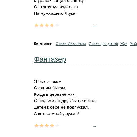
Муравей тащил былинку.
Он взглянул издалека
На жужжащего Жука.
...
Категории:
Стихи Михалкова
Стихи для детей
Жук
Май
Фантазёр
Я был знаком
С одним быком,
Когда в деревне жил.
С людьми он дружбы не искал,
Детей к себе не подпускал.
А вот со мной дружил!
...