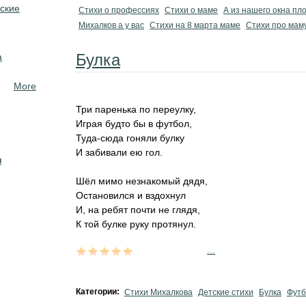
ские
Стихи о профессиях
Стихи о маме
А из нашего окна пл
Михалков а у вас
Стихи на 8 марта маме
Стихи про мам
Булка
а
More
Три паренька по переулку,
Играя будто бы в футбол,
Туда-сюда гоняли булку
И забивали ею гол.
н
Шёл мимо незнакомый дядя,
Остановился и вздохнул
И, на ребят почти не глядя,
К той булке руку протянул.
...
Категории:
Стихи Михалкова
Детские стихи
Булка
Футб