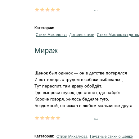
...
Категории:
Стихи Михалкова
Детские стихи
Стихи Михалкова детя
Мираж
Щенок был одинок — он в детстве потерялся
И вот теперь с трудом в собаки выбивался,
Тут переспит, там драку обойдёт,
Где выпросит кусок, где стянет, где найдёт.
Короче говоря, жилось бедняге туго,
Бездомный, он искал в любом мальчишке друга
...
Категории:
Стихи Михалкова
Грустные стихи о щенке