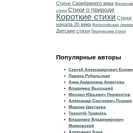
Cтихи Серебряного века
Философ
Стихи о природе
стихи
Короткие стихи
Cтихи
начала 20 века
Философская лирик
Детские стихи
Лирические стихи
Популярные авторы
Сергей Александрович Есени
Лариса Рубальская
Анна Андреевна Ахматова
Владимир Высоцкий
Михаил Юрьевич Лермонтов
Александр Сергеевич Пушкин
Марина Цветаева
Терентiй Травнiкъ
Владимир Владимирович
Маяковский
Александр Блок