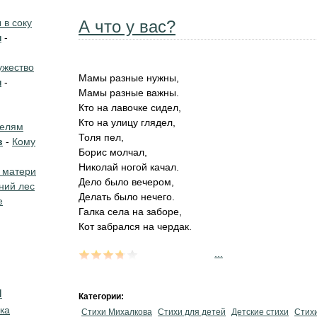
в соку
А что у вас?
н
-
жество
Мамы разные нужны,
н
-
Мамы разные важны.
Кто на лавочке сидел,
Кто на улицу глядел,
телям
Толя пел,
в
-
Кому
Борис молчал,
Николай ногой качал.
 матери
Дело было вечером,
ний лес
Делать было нечего.
е
Галка села на заборе,
Кот забрался на чердак.
...
я
Категории:
ка
Стихи Михалкова
Стихи для детей
Детские стихи
Стих