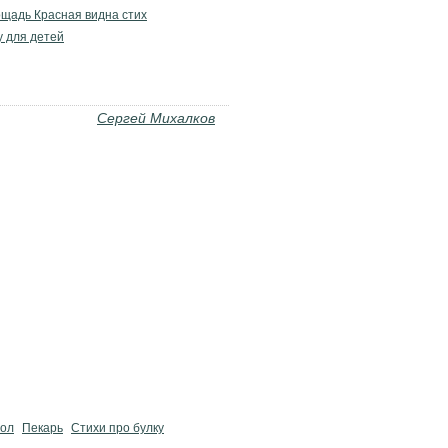
ощадь Красная видна стих
у для детей
Сергей Михалков
ол
Пекарь
Стихи про булку