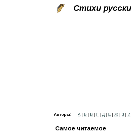
Стихи русск
Авторы:
А
|
Б
|
В
|
Г
|
Д
|
Е
|
Ж
|
З
|
И
Самое читаемое