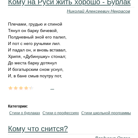
Кому на Руси жить хорошо - Бурлак
Николай Алексеевич Некрасов
Плечами, грудью и спиной
Тянул он барку бичевой,
Полдневный зной его палил,
И пот с него ручьями лил.
И падал он, и вновь вставал,
Хрипя, «Дубинушку» стонал;
До места барку дотянул
И богатырским сном уснул,
И, в бане смыв поутру пот,
...
Категории:
Стихи о бурлаках
Стихи о профессиях
Стихи школьной программы
Кому что снится?