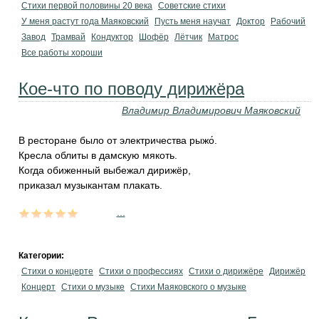
Стихи первой половины 20 века
Советские стихи
У меня растут года Маяковский
Пусть меня научат
Доктор
Рабочий
Завод
Трамвай
Кондуктор
Шофёр
Лётчик
Матрос
Все работы хороши
Кое-что по поводу дирижёра
Владимир Владимирович Маяковский
В ресторане было от электричества рыжо́.
Кресла облиты в дамскую мякоть.
Когда обиженный выбежал дирижёр,
приказал музыкантам плакать.
...
Категории:
Стихи о концерте
Стихи о профессиях
Стихи о дирижёре
Дирижёр
Концерт
Стихи о музыке
Стихи Маяковского о музыке