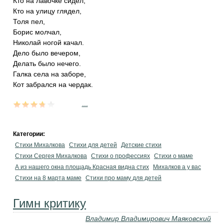
Кто на лавочке сидел,
Кто на улицу глядел,
Толя пел,
Борис молчал,
Николай ногой качал.
Дело было вечером,
Делать было нечего.
Галка села на заборе,
Кот забрался на чердак.
...
Категории:
Стихи Михалкова
Стихи для детей
Детские стихи
Стихи Сергея Михалкова
Стихи о профессиях
Стихи о маме
А из нашего окна площадь Красная видна стих
Михалков а у вас
Стихи на 8 марта маме
Стихи про маму для детей
Гимн критику
Владимир Владимирович Маяковский