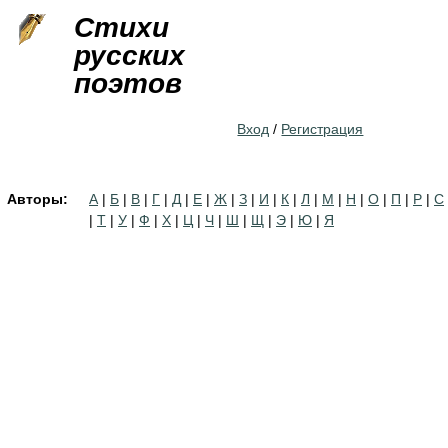
Jump to navigation
Стихи
русских
поэтов
Вход
/
Регистрация
Авторы:
А
|
Б
|
В
|
Г
|
Д
|
Е
|
Ж
|
З
|
И
|
К
|
Л
|
М
|
Н
|
О
|
П
|
Р
|
С
|
Т
|
У
|
Ф
|
Х
|
Ц
|
Ч
|
Ш
|
Щ
|
Э
|
Ю
|
Я