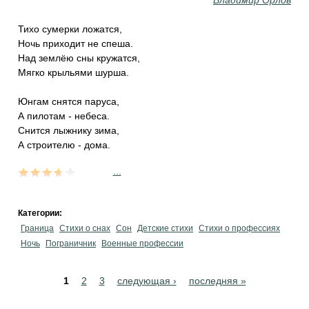
Владимир Орлов
Тихо сумерки ложатся,
Ночь приходит не спеша.
Над землёю сны кружатся,
Мягко крыльями шурша.
Юнгам снятся паруса,
А пилотам - небеса.
Снится лыжнику зима,
А строителю - дома.
...
Категории:
Граница
Стихи о снах
Сон
Детские стихи
Стихи о профессиях
Ночь
Пограничник
Военные профессии
Pages
1
2
3
следующая ›
последняя »