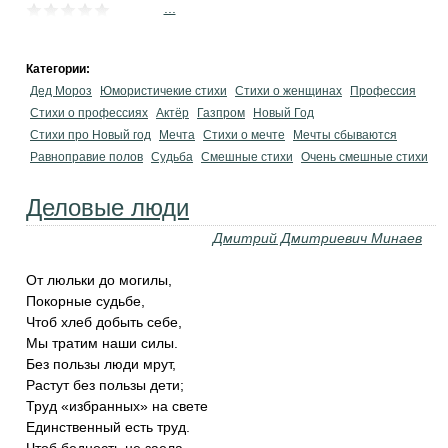
...
Категории:
Дед Мороз
Юмористичекие стихи
Стихи о женщинах
Профессия
Стихи о профессиях
Актёр
Газпром
Новый Год
Стихи про Новый год
Мечта
Стихи о мечте
Мечты сбываются
Равноправие полов
Судьба
Смешные стихи
Очень смешные стихи
Деловые люди
Дмитрий Дмитриевич Минаев
От люльки до могилы,
Покорные судьбе,
Чтоб хлеб добыть себе,
Мы тратим наши силы.
Без пользы люди мрут,
Растут без пользы дети;
Труд «избранных» на свете
Единственный есть труд.