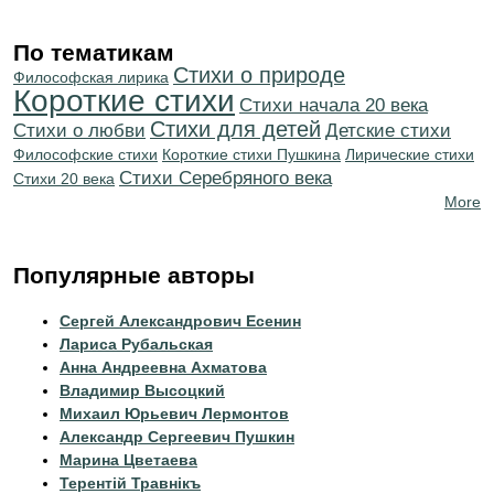
По тематикам
Стихи о природе
Философская лирика
Короткие стихи
Cтихи начала 20 века
Стихи для детей
Стихи о любви
Детские стихи
Философские стихи
Короткие стихи Пушкина
Лирические стихи
Cтихи Серебряного века
Стихи 20 века
More
Популярные авторы
Сергей Александрович Есенин
Лариса Рубальская
Анна Андреевна Ахматова
Владимир Высоцкий
Михаил Юрьевич Лермонтов
Александр Сергеевич Пушкин
Марина Цветаева
Терентiй Травнiкъ