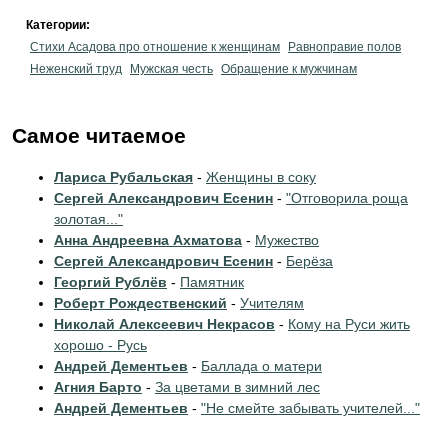
Категории:
Стихи Асадова про отношение к женщинам
Равноправие полов
Неженский труд
Мужская честь
Обращение к мужчинам
Самое читаемое
Лариса Рубальская
-
Женщины в соку
Сергей Александрович Есенин
-
"Отговорила роща
золотая..."
Анна Андреевна Ахматова
-
Мужество
Сергей Александрович Есенин
-
Берёза
Георгий Рублёв
-
Памятник
Роберт Рождественский
-
Учителям
Николай Алексеевич Некрасов
-
Кому на Руси жить
хорошо - Русь
Андрей Дементьев
-
Баллада о матери
Агния Барто
-
За цветами в зимний лес
Андрей Дементьев
-
"Не смейте забывать учителей..."