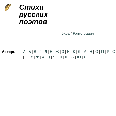
Jump to navigation
Стихи
русских
поэтов
Вход
/
Регистрация
Авторы:
А
|
Б
|
В
|
Г
|
Д
|
Е
|
Ж
|
З
|
И
|
К
|
Л
|
М
|
Н
|
О
|
П
|
Р
|
С
|
Т
|
У
|
Ф
|
Х
|
Ц
|
Ч
|
Ш
|
Щ
|
Э
|
Ю
|
Я