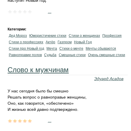
наступит Новый год.
...
Категории:
Дед Мороз
Юмористичекие стихи
Стихи о женщинах
Профессия
Стихи о профессиях
Актёр
Газпром
Новый Год
Стихи про Новый год
Мечта
Стихи о мечте
Мечты сбываются
Равноправие полов
Судьба
Смешные стихи
Очень смешные стихи
Слово к мужчинам
Эдуард Асадов
У нас сегодня было бы смешно
Решать вопрос о равноправье женщины,
Оно, как говорится, «обеспечено»
И жизнью всей давно подтверждено.
...