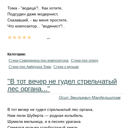
Тома - "водица"!.. Как хотите,
Подсуден даже модернист,
Сказавший, - вы меня простите,
Что композитор... "водянист"!..
...
Категории:
Стихи Северянина про композитора
Стихи про оперу
Стихи про Амбруаза Тома
Стихи о музыке
"В тот вечер не гудел стрельчатый
лес органа..."
Осип Эмильевич Мандельштам
В тот вечер не гудел стрельчатый лес органа,
Нам пели Шуберта — родная колыбель.
Шумела мельница, и в песнях урагана
Смеялся музыки голубоглазый хмель.