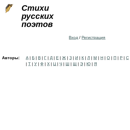
Jump to navigation
Стихи
русских
поэтов
Вход
/
Регистрация
Авторы:
А
|
Б
|
В
|
Г
|
Д
|
Е
|
Ж
|
З
|
И
|
К
|
Л
|
М
|
Н
|
О
|
П
|
Р
|
С
|
Т
|
У
|
Ф
|
Х
|
Ц
|
Ч
|
Ш
|
Щ
|
Э
|
Ю
|
Я