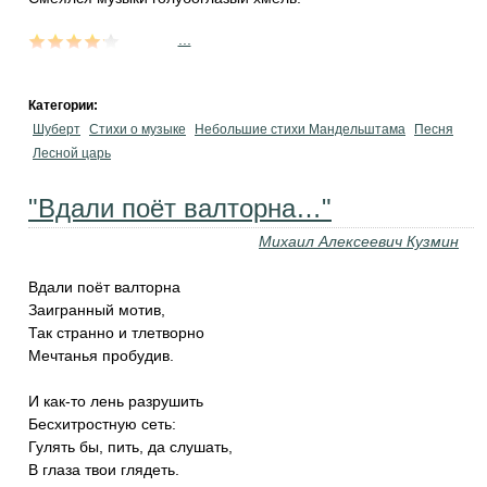
...
Категории:
Шуберт
Стихи о музыке
Небольшие стихи Мандельштама
Песня
Лесной царь
"Вдали поёт валторна…"
Михаил Алексеевич Кузмин
Вдали поёт валторна
Заигранный мотив,
Так странно и тлетворно
Мечтанья пробудив.
И как-то лень разрушить
Бесхитростную сеть:
Гулять бы, пить, да слушать,
В глаза твои глядеть.