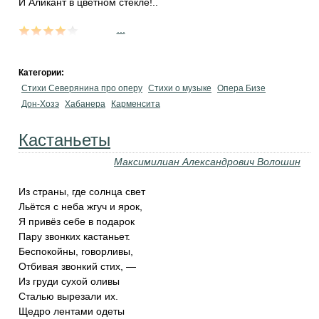
И Аликант в цветном стекле!..
...
Категории:
Стихи Северянина про оперу
Стихи о музыке
Опера Бизе
Дон-Хозэ
Хабанера
Карменсита
Кастаньеты
Максимилиан Александрович Волошин
Из страны, где солнца свет
Льётся с неба жгуч и ярок,
Я привёз себе в подарок
Пару звонких кастаньет.
Беспокойны, говорливы,
Отбивая звонкий стих, —
Из груди сухой оливы
Сталью вырезали их.
Щедро лентами одеты