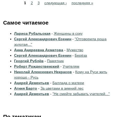
Pages
1
2
3
следующая ›
последняя »
Самое читаемое
Лариса Рубальская
-
Женщины в соку
Сергей Александрович Есенин
-
"Отговорила роща
золотая..."
Анна Андреевна Ахматова
-
Мужество
Сергей Александрович Есенин
-
Берёза
Георгий Рублёв
-
Памятник
Роберт Рождественский
-
Учителям
Николай Алексеевич Некрасов
-
Кому на Руси жить
хорошо - Русь
Андрей Дементьев
-
Баллада о матери
Агния Барто
-
За цветами в зимний лес
Андрей Дементьев
-
"Не смейте забывать учителей..."
По тематикам