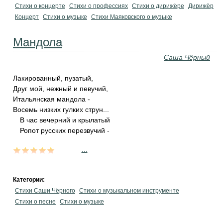
Стихи о концерте
Стихи о профессиях
Стихи о дирижёре
Дирижёр
Концерт
Стихи о музыке
Стихи Маяковского о музыке
Мандола
Саша Чёрный
Лакированный, пузатый,
Друг мой, нежный и певучий,
Итальянская мандола -
Восемь низких гулких струн...
В час вечерний и крылатый
Ропот русских перезвучий -
...
Категории:
Стихи Саши Чёрного
Стихи о музыкальном инструменте
Стихи о песне
Стихи о музыке