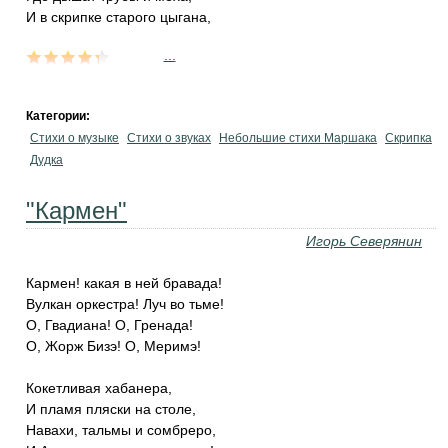
И в скрипке старого цыгана,
...
Категории:
Стихи о музыке
Стихи о звуках
Небольшие стихи Маршака
Скрипка
Дудка
"Кармен"
Игорь Северянин
Кармен! какая в ней бравада!
Вулкан оркестра! Луч во тьме!
О, Гвадиана! О, Гренада!
О, Жорж Бизэ! О, Меримэ!
Кокетливая хабанера,
И пламя пляски на столе,
Навахи, тальмы и сомбреро,