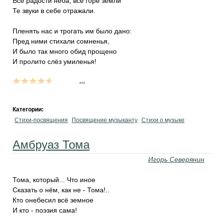
Все радости неба, всё горе земли
‎Те звуки в себе отражали.
Пленять нас и трогать им было дано:
‎Пред ними стихали сомненья,
И было так много обид прощено
‎И пролито слёз умиленья!
...
Категории:
Стихи-посвящения
Посвящение музыканту
Стихи о музыке
Амбруаз Тома
Игорь Северянин
Тома, который... Что иное
Сказать о нём, как не - Тома!..
Кто онебесил всё земное
И кто - поэзия сама!