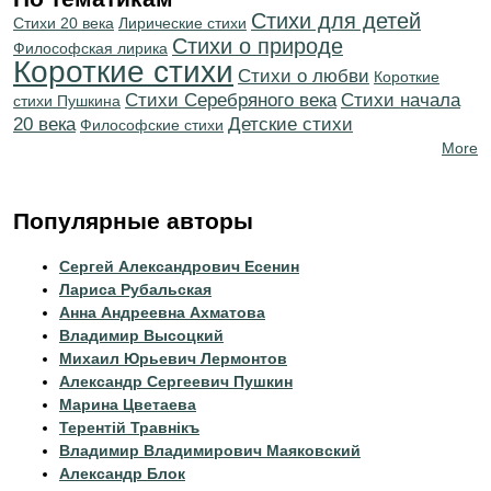
Стихи для детей
Стихи 20 века
Лирические стихи
Стихи о природе
Философская лирика
Короткие стихи
Стихи о любви
Короткие
Cтихи Серебряного века
Cтихи начала
стихи Пушкина
20 века
Детские стихи
Философские стихи
More
Популярные авторы
Сергей Александрович Есенин
Лариса Рубальская
Анна Андреевна Ахматова
Владимир Высоцкий
Михаил Юрьевич Лермонтов
Александр Сергеевич Пушкин
Марина Цветаева
Терентiй Травнiкъ
Владимир Владимирович Маяковский
Александр Блок