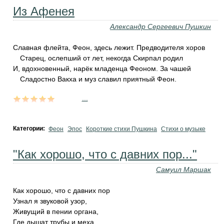
Из Афенея
Александр Сергеевич Пушкин
Славная флейта, Феон, здесь лежит. Предводителя хоров
Старец, ослепший от лет, некогда Скирпал родил
И, вдохновенный, нарёк младенца Феоном. За чашей
Сладостно Вакха и муз славил приятный Феон.
...
Категории:
Феон
Эпос
Короткие стихи Пушкина
Стихи о музыке
"Как хорошо, что с давних пор..."
Самуил Маршак
Как хорошо, что с давних пор
Узнал я звуковой узор,
Живущий в пении органа,
Где дышат трубы и меха,