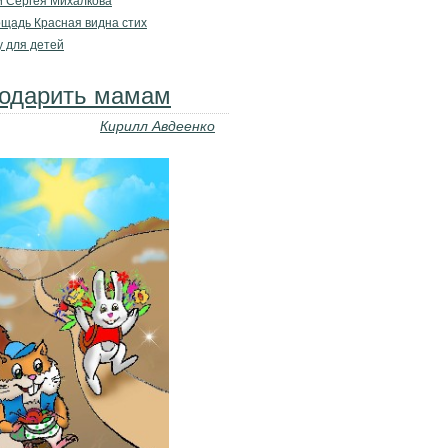
и Сергея Михалкова
ощадь Красная видна стих
у для детей
подарить мамам
Кирилл Авдеенко