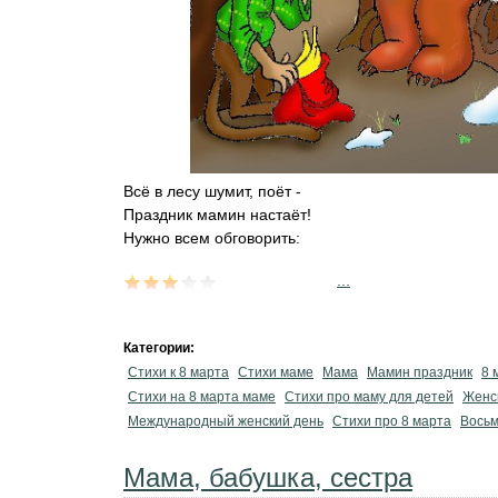
Всё в лесу шумит, поёт -
Праздник мамин настаёт!
Нужно всем обговорить:
...
Категории:
Стихи к 8 марта
Стихи маме
Мама
Мамин праздник
8 
Стихи на 8 марта маме
Стихи про маму для детей
Женс
Международный женский день
Стихи про 8 марта
Восьм
Мама, бабушка, сестра