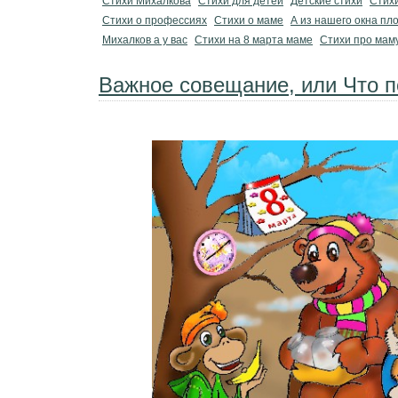
Стихи Михалкова
Стихи для детей
Детские стихи
Стих
Стихи о профессиях
Стихи о маме
А из нашего окна пл
Михалков а у вас
Стихи на 8 марта маме
Стихи про мам
Важное совещание, или Что 