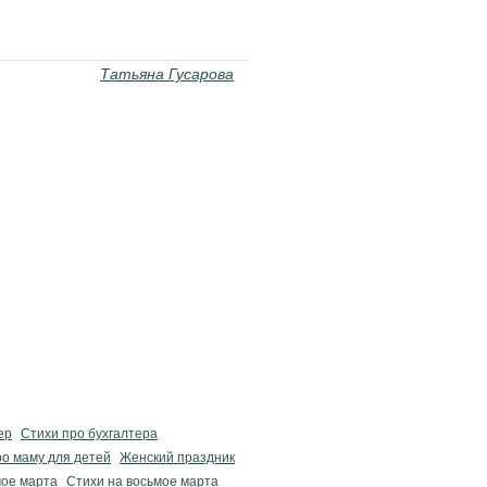
Татьяна Гусарова
ер
Стихи про бухгалтера
ро маму для детей
Женский праздник
ое марта
Стихи на восьмое марта