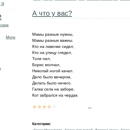
 о
А что у вас?
е
ские
Мамы разные нужны,
More
Мамы разные важны.
Кто на лавочке сидел,
Кто на улицу глядел,
Толя пел,
Борис молчал,
н
Николай ногой качал.
Дело было вечером,
Делать было нечего.
Галка села на заборе,
Кот забрался на чердак.
...
Категории: