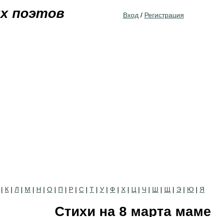
Jump to navigation
их поэтов
Вход
/
Регистрация
|
К
|
Л
|
М
|
Н
|
О
|
П
|
Р
|
С
|
Т
|
У
|
Ф
|
Х
|
Ц
|
Ч
|
Ш
|
Щ
|
Э
|
Ю
|
Я
Стихи на 8 марта маме