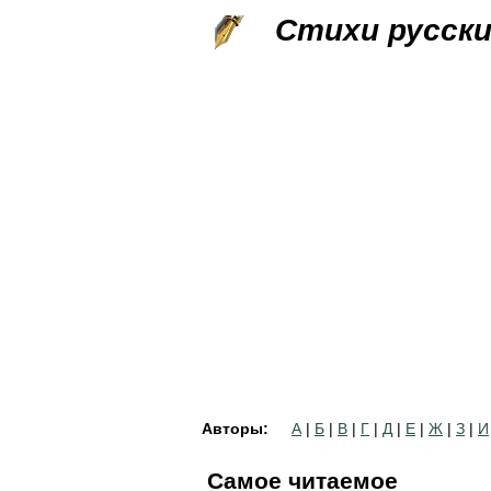
Стихи русск
Авторы:
А
|
Б
|
В
|
Г
|
Д
|
Е
|
Ж
|
З
|
И
Самое читаемое