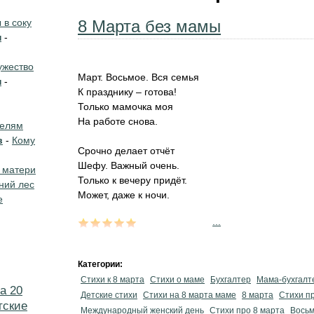
в соку
8 Марта без мамы
н
-
жество
Март. Восьмое. Вся семья
н
-
К празднику – готова!
Только мамочка моя
На работе снова.
телям
в
-
Кому
Срочно делает отчёт
Шефу. Важный очень.
 матери
Только к вечеру придёт.
ний лес
Может, даже к ночи.
е
...
Категории:
Стихи к 8 марта
Стихи о маме
Бухгалтер
Мама-бухгалт
а 20
Детские стихи
Стихи на 8 марта маме
8 марта
Стихи п
тские
Международный женский день
Стихи про 8 марта
Восьм