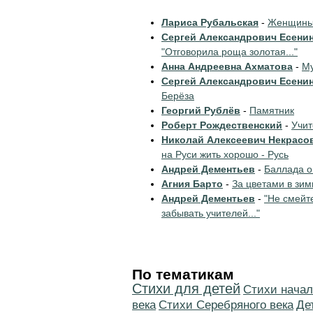
Лариса Рубальская
-
Женщины 
Сергей Александрович Есени
"Отговорила роща золотая..."
Анна Андреевна Ахматова
-
Му
Сергей Александрович Есени
Берёза
Георгий Рублёв
-
Памятник
Роберт Рождественский
-
Учи
Николай Алексеевич Некрасо
на Руси жить хорошо - Русь
Андрей Дементьев
-
Баллада о
Агния Барто
-
За цветами в зим
Андрей Дементьев
-
"Не смейт
забывать учителей..."
По тематикам
Стихи для детей
Cтихи начал
века
Cтихи Серебряного века
Де