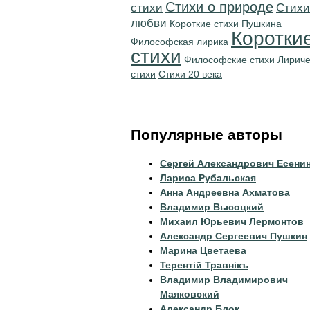
Стихи о природе
стихи
Стихи
любви
Короткие стихи Пушкина
Коротки
Философская лирика
стихи
Философские стихи
Лириче
стихи
Стихи 20 века
Популярные авторы
Сергей Александрович Есени
Лариса Рубальская
Анна Андреевна Ахматова
Владимир Высоцкий
Михаил Юрьевич Лермонтов
Александр Сергеевич Пушкин
Марина Цветаева
Терентiй Травнiкъ
Владимир Владимирович
Маяковский
Александр Блок