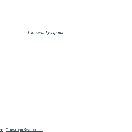
Знаменитые короткие стихи о любви.
Татьяна Гусарова
ер
Стихи про бухгалтера