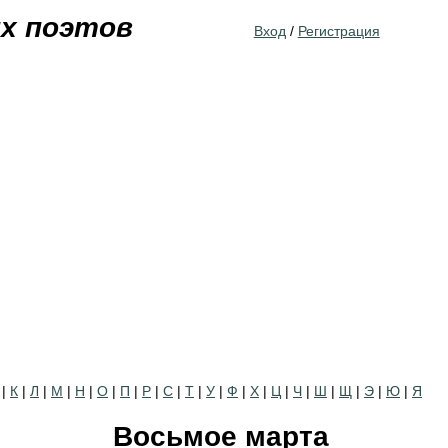
Jump to navigation
их поэтов
Вход
/
Регистрация
|
К
|
Л
|
М
|
Н
|
О
|
П
|
Р
|
С
|
Т
|
У
|
Ф
|
Х
|
Ц
|
Ч
|
Ш
|
Щ
|
Э
|
Ю
|
Я
Восьмое марта