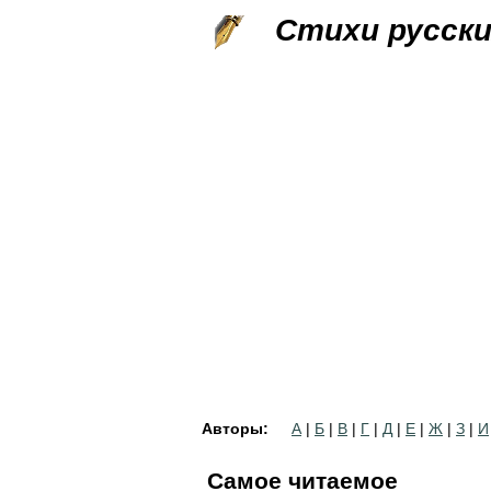
Стихи русск
Авторы:
А
|
Б
|
В
|
Г
|
Д
|
Е
|
Ж
|
З
|
И
Самое читаемое