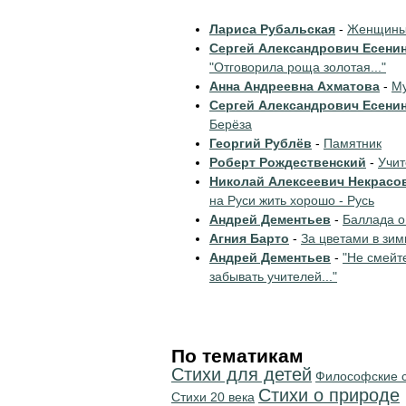
Лариса Рубальская
-
Женщины 
Сергей Александрович Есени
"Отговорила роща золотая..."
Анна Андреевна Ахматова
-
Му
Сергей Александрович Есени
Берёза
Георгий Рублёв
-
Памятник
Роберт Рождественский
-
Учи
Николай Алексеевич Некрасо
на Руси жить хорошо - Русь
Андрей Дементьев
-
Баллада о
Агния Барто
-
За цветами в зим
Андрей Дементьев
-
"Не смейт
забывать учителей..."
По тематикам
Стихи для детей
Философские 
Стихи о природе
Стихи 20 века