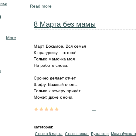
тихи
Read more
about Красивые четверостишья о любви. 
и
8 Марта без мамы
More
Март. Восьмое. Вся семья
К празднику – готова!
Только мамочка моя
На работе снова.
н
Срочно делает отчёт
Шефу. Важный очень.
Только к вечеру придёт.
Может, даже к ночи.
...
Категории:
Стихи к 8 марта
Стихи о маме
Бухгалтер
Мама-бухгалт