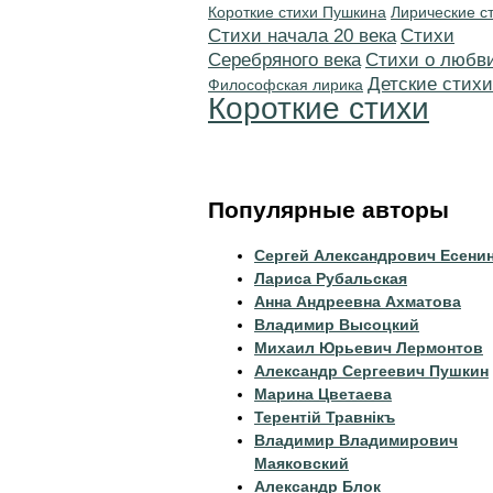
Короткие стихи Пушкина
Лирические с
Cтихи начала 20 века
Cтихи
Серебряного века
Стихи о любв
Детские стихи
Философская лирика
Короткие стихи
Популярные авторы
Сергей Александрович Есени
Лариса Рубальская
Анна Андреевна Ахматова
Владимир Высоцкий
Михаил Юрьевич Лермонтов
Александр Сергеевич Пушкин
Марина Цветаева
Терентiй Травнiкъ
Владимир Владимирович
Маяковский
Александр Блок