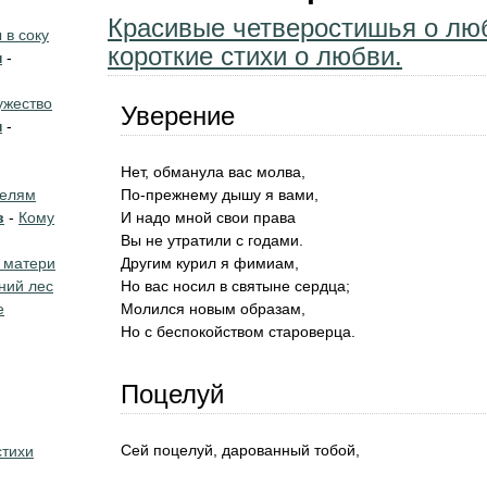
Красивые четверостишья о лю
в соку
короткие стихи о любви.
н
-
жество
Уверение
н
-
Нет, обманула вас молва,
телям
По-прежнему дышу я вами,
в
-
Кому
И надо мной свои права
Вы не утратили с годами.
 матери
Другим курил я фимиам,
ний лес
Но вас носил в святыне сердца;
е
Молился новым образам,
Но с беспокойством староверца.
Поцелуй
Сей поцелуй, дарованный тобой,
стихи