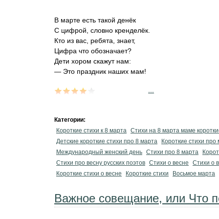
В марте есть такой денёк
С цифрой, словно кренделёк.
Кто из вас, ребята, знает,
Цифра что обозначает?
Дети хором скажут нам:
— Это праздник наших мам!
...
Категории:
Короткие стихи к 8 марта
Стихи на 8 марта маме коротки
Детские короткие стихи про 8 марта
Короткие стихи про
Международный женский день
Стихи про 8 марта
Корот
Стихи про весну русских поэтов
Стихи о весне
Стихи о 
Короткие стихи о весне
Короткие стихи
Восьмое марта
Важное совещание, или Что 