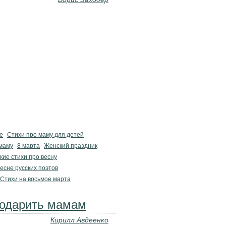
е
Стихи про маму для детей
 маму
8 марта
Женский праздник
кие стихи про весну
весне русских поэтов
Стихи на восьмое марта
подарить мамам
Кирилл Авдеенко