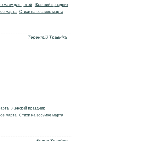
ро маму для детей
Женский праздник
ое марта
Стихи на восьмое марта
Терентiй Травнiкъ
марта
Женский праздник
ое марта
Стихи на восьмое марта
Борис Заходер