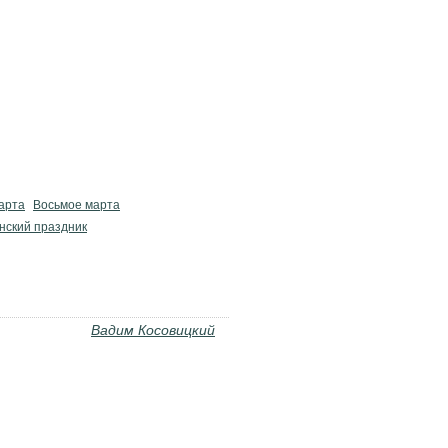
марта
Восьмое марта
нский праздник
Вадим Косовицкий