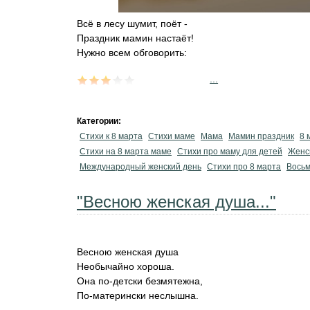
Всё в лесу шумит, поёт -
Праздник мамин настаёт!
Нужно всем обговорить:
...
Категории:
Стихи к 8 марта
Стихи маме
Мама
Мамин праздник
8 
Стихи на 8 марта маме
Стихи про маму для детей
Женс
Международный женский день
Стихи про 8 марта
Восьм
"Весною женская душа..."
Весною женская душа
Необычайно хороша.
Она по-детски безмятежна,
По-матерински неслышна.