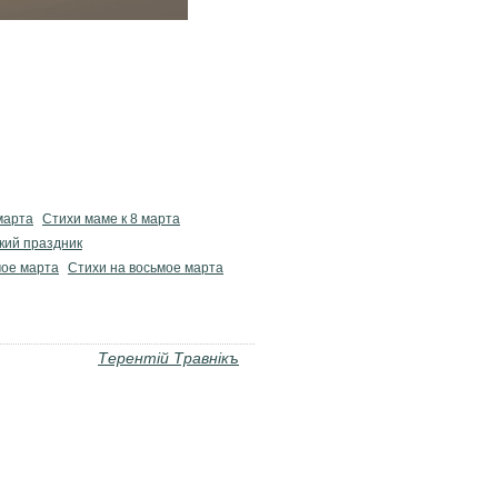
марта
Стихи маме к 8 марта
кий праздник
ое марта
Стихи на восьмое марта
Терентiй Травнiкъ