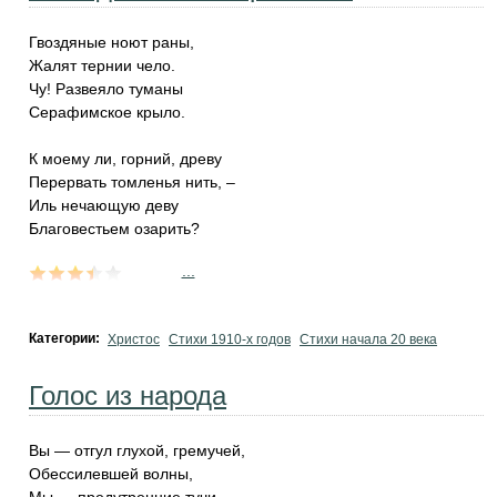
Гвоздяные ноют раны,
Жалят тернии чело.
Чу! Развеяло туманы
Серафимское крыло.
К моему ли, горний, древу
Перервать томленья нить, –
Иль нечающую деву
Благовестьем озарить?
...
Категории:
Христос
Стихи 1910-х годов
Стихи начала 20 века
Голос из народа
Вы — отгул глухой, гремучей,
Обессилевшей волны,