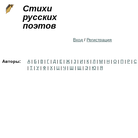
Jump to navigation
Стихи
русских
поэтов
Вход
/
Регистрация
Авторы:
А
|
Б
|
В
|
Г
|
Д
|
Е
|
Ж
|
З
|
И
|
К
|
Л
|
М
|
Н
|
О
|
П
|
Р
|
С
|
Т
|
У
|
Ф
|
Х
|
Ц
|
Ч
|
Ш
|
Щ
|
Э
|
Ю
|
Я