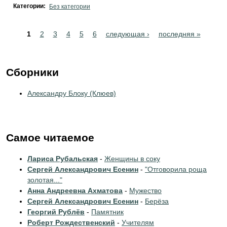
Категории:
Без категории
Pages
1
2
3
4
5
6
следующая ›
последняя »
Сборники
Александру Блоку (Клюев)
Самое читаемое
Лариса Рубальская
-
Женщины в соку
Сергей Александрович Есенин
-
"Отговорила роща
золотая..."
Анна Андреевна Ахматова
-
Мужество
Сергей Александрович Есенин
-
Берёза
Георгий Рублёв
-
Памятник
Роберт Рождественский
-
Учителям