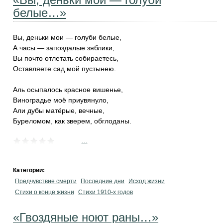
белые…»
Вы, деньки мои — голуби белые,
А часы — запоздалые зяблики,
Вы почто отлетать собираетесь,
Оставляете сад мой пустынею.
Аль осыпалось красное вишенье,
Виноградье моё приувянуло,
Али дубы матёрые, вечные,
Буреломом, как зверем, обглоданы.
...
Категории:
Предчувствие смерти
Последние дни
Исход жизни
Стихи о конце жизни
Стихи 1910-х годов
«Гвоздяные ноют раны…»