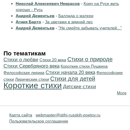
Николай Алексеевич Некрасов
-
Кому на Руси жить
хорошо - Русь
Андрей Дементьев
-
Баллада о матери
Агния Барто
-
За цветами в зимний лес
Андрей Дементьев
-
"Не смейте забывать учителей..."
По тематикам
Стихи о природе
Стихи о любви
Стихи 20 века
Cтихи Серебряного века
Короткие стихи Пушкина
Cтихи начала 20 века
Философская лирика
Философские
Стихи для детей
стихи
Лирические стихи
Короткие стихи
Детские стихи
More
Карта сайта
webmaster@stihi-russkih-poetov.ru
Пользовательское соглашение