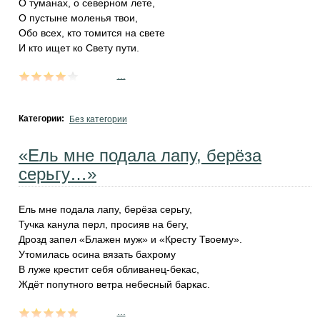
О туманах, о северном лете,
О пустыне моленья твои,
Обо всех, кто томится на свете
И кто ищет ко Свету пути.
...
Категории:
Без категории
«Ель мне подала лапу, берёза
серьгу…»
Ель мне подала лапу, берёза серьгу,
Тучка канула перл, просияв на бегу,
Дрозд запел «Блажен муж» и «Кресту Твоему».
Утомилась осина вязать бахрому
В луже крестит себя обливанец-бекас,
Ждёт попутного ветра небесный баркас.
...