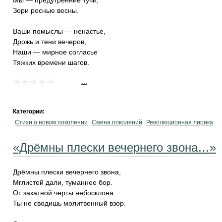
Мы — предутренние тучи,
Зори росные весны.
Ваши помыслы — ненастье,
Дрожь и тени вечеров,
Наши — мирное согласье
Тяжких времени шагов.
...
Категории:
Стихи о новом поколении
Смена поколений
Революционная лирика
«Дрёмны плески вечернего звона…»
Дрёмны плески вечернего звона,
Мглистей дали, туманнее бор.
От закатной черты небосклона
Ты не сводишь молитвенный взор.