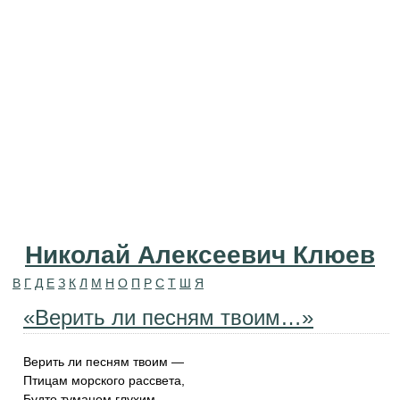
Николай Алексеевич Клюев
В
Г
Д
Е
З
К
Л
М
Н
О
П
Р
С
Т
Ш
Я
«Верить ли песням твоим…»
Верить ли песням твоим —
Птицам морского рассвета,
Будто туманом глухим