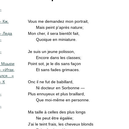
-
- Кж.
Vous me demandez mon portrait,
Mais peint p'après nature;
- Леда
Mon cher, il sera bientôt fait,
-
Quoique en miniature.
-
Je suis un jeune polisson,
Encore dans les classes;
 Мцыри
Point sot, je le dis sans façon
- «Итак,
Et sans fades grimaces.
дался…»
- К
Onc il ne fut de babillard,
Ni docteur en Sorbonne —
-
Plus ennuyeux et plus braillard,
Que moi-même en personne.
-
Ma taille à celles des plus longs
Ne peut être égalée;
J'ai le teint frais, les cheveux blonds