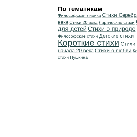
По тематикам
Cтихи Серебр
Философская лирика
века
Стихи 20 века
Лирические стихи
для детей
Стихи о природе
Детские стихи
Философские стихи
Короткие стихи
Cтихи
начала 20 века
Стихи о любви
К
стихи Пушкина