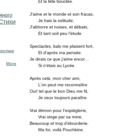
Et la tête bouclée.
J'aime et le monde et son fracas,
яного
Je hais la solitude;
Стихи
J'abhorre et noises, et débats,
Et tant soit peu l'étude.
Spectacles, bals me plaisent fort,
ороткие
Et d'après ma pensée.
Je dirais ce que j'aime encor…
More
Si n'étais au Lycée.
Après celà, mon cher ami,
L'on peut me reconnaître:
Oui! tel que le bon Dieu me fit,
Je veux toujours paraître.
Vrai démon pour l'espièglerie,
Vrai singe par sa mine,
Beaucoup et trop d'étourderie.
Ma foi, voilà Pouchkine.