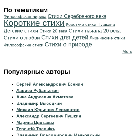
По тематикам
Cтихи Серебряного века
Философская лирика
Короткие стихи
Короткие стихи Пушкина
Детские стихи
Cтихи начала 20 века
Стихи 20 века
Стихи для детей
Стихи о любви
Лирические стихи
Стихи о природе
Философские стихи
More
Популярные авторы
Сергей Александрович Есенин
Лариса Рубальская
Анна Андреевна Ахматова
Владимир Высоцкий
Михаил Юрьевич Лермонтов
Александр Сергеевич Пушкин
Марина Цветаева
Терентiй Травнiкъ
Владимир Владимирович Маяковский