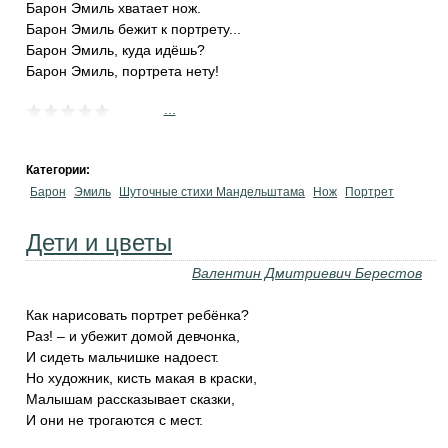
Барон Эмиль хватает нож.
Барон Эмиль бежит к портрету...
Барон Эмиль, куда идёшь?
Барон Эмиль, портрета нету!
...
Категории:
Барон
Эмиль
Шуточные стихи Мандельштама
Нож
Портрет
Дети и цветы
Валентин Дмитриевич Берестов
Как нарисовать портрет ребёнка?
Раз! – и убежит домой девчонка,
И сидеть мальчишке надоест.
Но художник, кисть макая в краски,
Малышам рассказывает сказки,
И они не трогаются с мест.