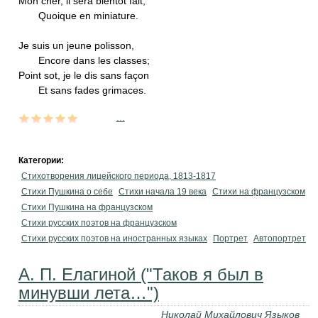
Mon cher, il sera bientôt fait,
Quoique en miniature.
Je suis un jeune polisson,
Encore dans les classes;
Point sot, je le dis sans façon
Et sans fades grimaces.
...
Категории:
Стихотворения лицейского периода, 1813-1817
Cтихи Пушкина о себе
Стихи начала 19 века
Стихи на французском
Стихи Пушкина на французском
Стихи русских поэтов на французском
Стихи русских поэтов на иностранных языках
Портрет
Автопортрет
А. П. Елагиной ("Таков я был в
минувши лета…")
Николай Михайлович Языков