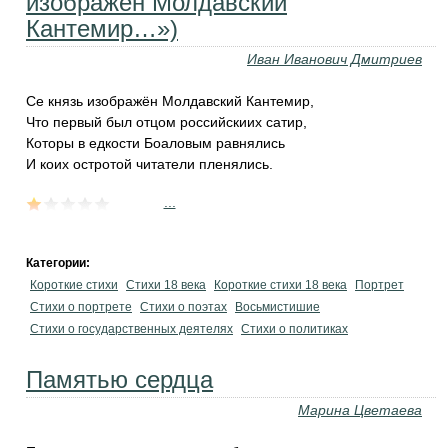
изображён Молдавский
Кантемир…»)
Иван Иванович Дмитриев
Се князь изображён Молдавский Кантемир,
Что первый был отцом российскиих сатир,
Которы в едкости Боаловым равнялись
И коих остротой читатели пленялись.
...
Категории:
Короткие стихи
Стихи 18 века
Короткие стихи 18 века
Портрет
Стихи о портрете
Стихи о поэтах
Восьмистишие
Стихи о государственных деятелях
Стихи о политиках
Памятью сердца
Марина Цветаева