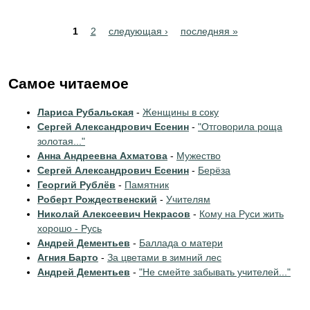
Pages
1
2
следующая ›
последняя »
Самое читаемое
Лариса Рубальская
-
Женщины в соку
Сергей Александрович Есенин
-
"Отговорила роща
золотая..."
Анна Андреевна Ахматова
-
Мужество
Сергей Александрович Есенин
-
Берёза
Георгий Рублёв
-
Памятник
Роберт Рождественский
-
Учителям
Николай Алексеевич Некрасов
-
Кому на Руси жить
хорошо - Русь
Андрей Дементьев
-
Баллада о матери
Агния Барто
-
За цветами в зимний лес
Андрей Дементьев
-
"Не смейте забывать учителей..."