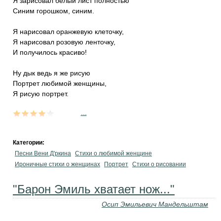
Я зарисовал белый лист полностью
Синим горошком, синим.
Я нарисовал оранжевую клеточку,
Я нарисовал розовую ленточку,
И получилось красиво!
Ну дык ведь я же рисую
Портрет любимой женщины,
Я рисую портрет.
...
Категории:
Песни Вени Д'ркина
Стихи о любимой женщине
Ироничные стихи о женщинах
Портрет
Стихи о рисовании
"Барон Эмиль хватает нож..."
Осип Эмильевич Мандельштам