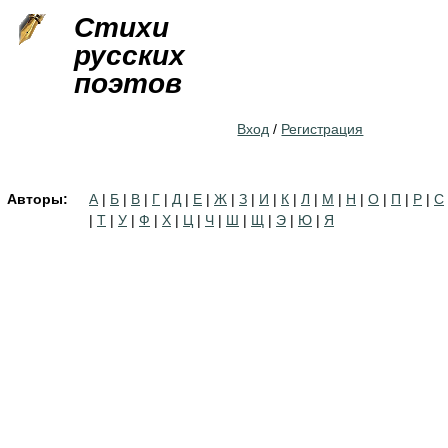
Jump to navigation
Стихи
русских
поэтов
Вход
/
Регистрация
Авторы:
А
|
Б
|
В
|
Г
|
Д
|
Е
|
Ж
|
З
|
И
|
К
|
Л
|
М
|
Н
|
О
|
П
|
Р
|
С
|
Т
|
У
|
Ф
|
Х
|
Ц
|
Ч
|
Ш
|
Щ
|
Э
|
Ю
|
Я