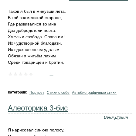
Таков я был в минувши лета,
В той знаменитой стороне,
Где развивалися во мне
Две добродетели поэта:
Хмель и свобода. Слава им!
Их чудотворной благодати,
Их вдохновеньям удалым
Обязан я житьём лихим
Среди товарищей и братий,
...
Категории:
Портрет
Стихи о себе
Автобиографичные стихи
Алеоторика 3-бис
Веня Д'ркин
Я нарисовал синюю полосу,