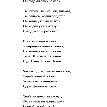
Он годами старше всех.
Ты, обжегшись кашей, плакал,
Ты пешком ходил под стол,
Он тогда уж был воякой,
Он ходил уже в атаку,
Взвод, а то и роту вёл.
И на этой половине -
У передних наших линий,
На войне - не кто как он
Твой ЦК и твой Калинин.
Суд. Отец. Глава. Закон.
Честью, друг, считай немалой,
Заработанной в бою,
Услыхать от генерала
Вдруг фамилию свою.
Знай: за дело, за заслугу
Жмёт тебе он крепко руку
Боевой своей рукой.