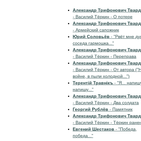
Александр Трифонович Твар
- Василий Тёркин - О потере
Александр Трифонович Твар
- Армейский сапожник
Юрий Соловьёв
- "Рвёт мне д
соседа гармошка..."
Александр Трифонович Твар
- Василий Тёркин - Переправа
Александр Трифонович Твар
- Василий Тёркин - От автора ("
войне, в пыли холодной...")
Терентiй Травнiкъ
- "Я... напиш
напишу..."
Александр Трифонович Твар
- Василий Тёркин - Два солдата
Георгий Рублёв
- Памятник
Александр Трифонович Твар
- Василий Тёркин - Тёркин ране
Евгений Шестаков
- "Победа,
победа..."