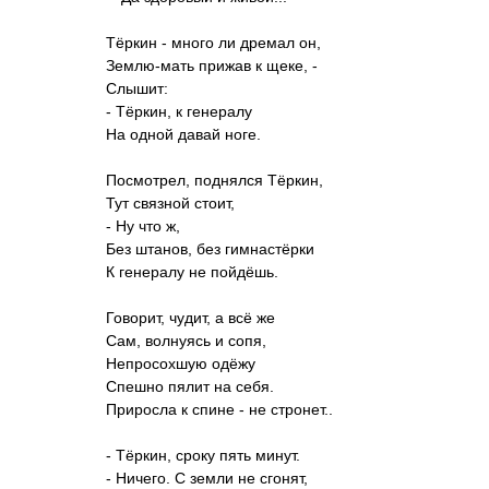
Тёркин - много ли дремал он,
Землю-мать прижав к щеке, -
Слышит:
- Тёркин, к генералу
На одной давай ноге.
Посмотрел, поднялся Тёркин,
Тут связной стоит,
- Ну что ж,
Без штанов, без гимнастёрки
К генералу не пойдёшь.
Говорит, чудит, а всё же
Сам, волнуясь и сопя,
Непросохшую одёжу
Спешно пялит на себя.
Приросла к спине - не стронет..
- Тёркин, сроку пять минут.
- Ничего. С земли не сгонят,