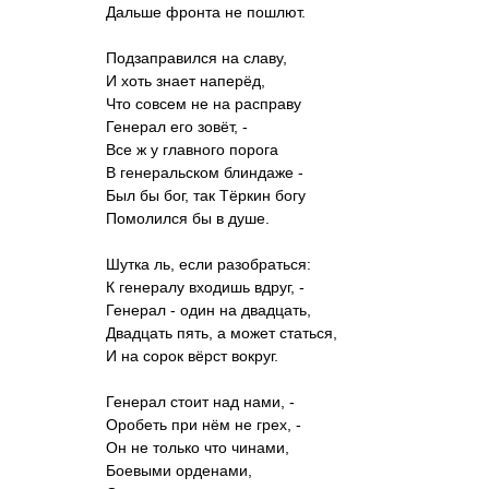
Дальше фронта не пошлют.
Подзаправился на славу,
И хоть знает наперёд,
Что совсем не на расправу
Генерал его зовёт, -
Все ж у главного порога
В генеральском блиндаже -
Был бы бог, так Тёркин богу
Помолился бы в душе.
Шутка ль, если разобраться:
К генералу входишь вдруг, -
Генерал - один на двадцать,
Двадцать пять, а может статься,
И на сорок вёрст вокруг.
Генерал стоит над нами, -
Оробеть при нём не грех, -
Он не только что чинами,
Боевыми орденами,