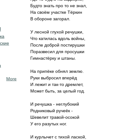
Будто знать про то не знал,
На своём участке Тёркин
В обороне загорал.
я
У лесной глухой речушки,
ка
Что катилась вдоль войны,
ские
После доброй постирушки
Поразвесил для просушки
Гимнастёрку и штаны.
а
На припёке обнял землю.
Руки выбросил вперёд
More
И лежит и так-то дремлет,
Может быть, за целый год.
И речушка - неглубокий
Родниковый ручеёк -
Шевелит травой-осокой
У его разутых ног.
И курлычет с тихой лаской,