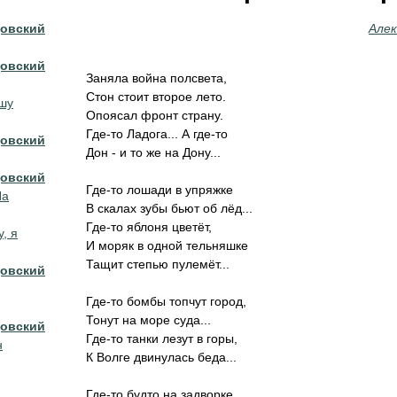
довский
Алек
довский
Заняла война полсвета,
Стон стоит второе лето.
ушу
Опоясал фронт страну.
Где-то Ладога... А где-то
довский
Дон - и то же на Дону...
довский
Где-то лошади в упряжке
На
В скалах зубы бьют об лёд...
Где-то яблоня цветёт,
у, я
И моряк в одной тельняшке
Тащит степью пулемёт...
довский
Где-то бомбы топчут город,
Тонут на море суда...
довский
Где-то танки лезут в горы,
н
К Волге двинулась беда...
Где-то будто на задворке,