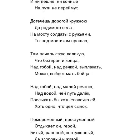
И ни пешие, ни конные
На пути не переймут,
Дотечёшь дорогой кружною
До родимого села.
На мосту солдаты с ружьями,
Ты под мостиком прошла,
Там печаль свою великую,
Что без края и конца,
Над тобой, над речкой, выплакать,
Может, выйдет мать бойца.
Над тобой, над малой речкою,
Над водой, чей путь далёк,
Послыхать бы хоть словечко ей,
Хоть одно, что цел сынок.
Помороженный, простуженный
Отдыхает он, герой,
Битый, раненый, контуженный,
Да здоровый и живой...