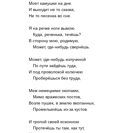
Моет камушки на дне.
И выходит не то сказка,
Не то песенка во сне.
Я на речке ноги вымою.
Куда, реченька, течёшь?
В сторону мою, родимую,
Может, где-нибудь свернёшь.
Может, где-нибудь излучиной
По пути зайдёшь туда,
И под проволокой колючею
Проберёшься без труда,
Меж немецкими окопами,
Мимо вражеских постов,
Возле пушек, в землю вкопанных,
Промелькнёшь из-за кустов.
И тропой своей исконною
Протечёшь ты там, как тут,