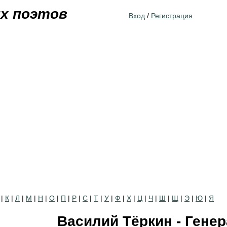
Jump to navigation
их поэтов
Вход
/
Регистрация
|
К
|
Л
|
М
|
Н
|
О
|
П
|
Р
|
С
|
Т
|
У
|
Ф
|
Х
|
Ц
|
Ч
|
Ш
|
Щ
|
Э
|
Ю
|
Я
Василий Тёркин - Гене