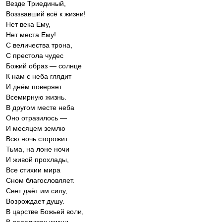
Везде Триединый,
Воззвавший всё к жизни!
Нет века Ему,
Нет места Ему!
С величества трона,
С престола чудес
Божий образ — солнце
К нам с неба глядит
И днём поверяет
Всемирную жизнь.
В другом месте неба
Оно отразилось —
И месяцем землю
Всю ночь сторожит.
Тьма, на лоне ночи
И живой прохлады,
Все стихии мира
Сном благословляет.
Свет даёт им силу,
Возрождает душу.
В царстве Божьей воли,