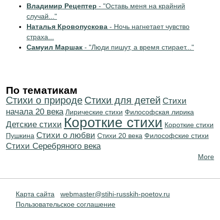
Владимир Рецептер
- "Оставь меня на крайний
случай..."
Наталья Кровопускова
- Ночь нагнетает чувство
страха...
Самуил Маршак
- "Люди пишут, а время стирает..."
По тематикам
Стихи о природе
Стихи для детей
Cтихи
начала 20 века
Лирические стихи
Философская лирика
Короткие стихи
Детские стихи
Короткие стихи
Стихи о любви
Пушкина
Стихи 20 века
Философские стихи
Cтихи Серебряного века
More
Карта сайта
webmaster@stihi-russkih-poetov.ru
Пользовательское соглашение