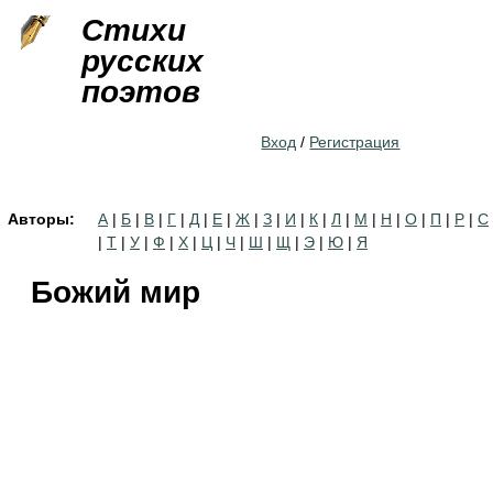
Jump to navigation
Стихи
русских
поэтов
Вход
/
Регистрация
Авторы:
А
|
Б
|
В
|
Г
|
Д
|
Е
|
Ж
|
З
|
И
|
К
|
Л
|
М
|
Н
|
О
|
П
|
Р
|
С
|
Т
|
У
|
Ф
|
Х
|
Ц
|
Ч
|
Ш
|
Щ
|
Э
|
Ю
|
Я
Божий мир