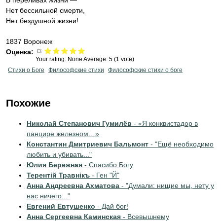
В переливах жизни —
Нет бессильной смерти,
Нет бездушной жизни!
1837 Воронеж
Оценка:
Your rating:
None
Average:
5
(
1
vote)
Стихи о Боге
Философские стихи
Философские стихи о боге
Похожие
Николай Степанович Гумилёв
- «Я конквистадор в
панцире железном…»
Константин Дмитриевич Бальмонт
- "Ещё необходимо
любить и убивать..."
Юлия Бережная
- Спасибо Богу
Терентiй Травнiкъ
- Ген "Й"
Анна Андреевна Ахматова
- "Думали: нищие мы, нету у
нас ничего..."
Евгений Евтушенко
- Дай бог!
Анна Сергеевна Каминская
- Всевышнему