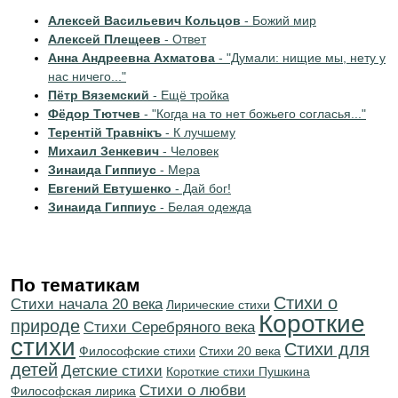
Алексей Васильевич Кольцов
- Божий мир
Алексей Плещеев
- Ответ
Анна Андреевна Ахматова
- "Думали: нищие мы, нету у
нас ничего..."
Пётр Вяземский
- Ещё тройка
Фёдор Тютчев
- "Когда на то нет божьего согласья..."
Терентiй Травнiкъ
- К лучшему
Михаил Зенкевич
- Человек
Зинаида Гиппиус
- Мера
Евгений Евтушенко
- Дай бог!
Зинаида Гиппиус
- Белая одежда
По тематикам
Стихи о
Cтихи начала 20 века
Лирические стихи
Короткие
природе
Cтихи Серебряного века
стихи
Стихи для
Философские стихи
Стихи 20 века
детей
Детские стихи
Короткие стихи Пушкина
Стихи о любви
Философская лирика