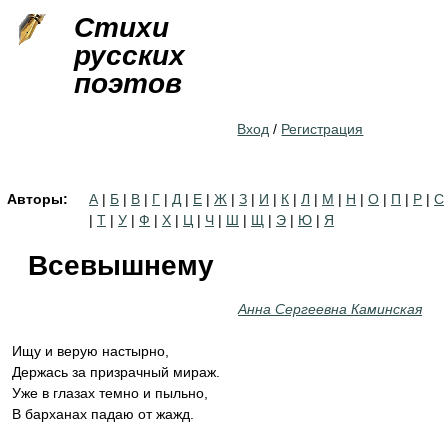
Jump to navigation
Стихи
русских
поэтов
Вход
/
Регистрация
Авторы:
А
|
Б
|
В
|
Г
|
Д
|
Е
|
Ж
|
З
|
И
|
К
|
Л
|
М
|
Н
|
О
|
П
|
Р
|
С
|
Т
|
У
|
Ф
|
Х
|
Ц
|
Ч
|
Ш
|
Щ
|
Э
|
Ю
|
Я
Всевышнему
Анна Сергеевна Каминская
Ищу и верую настырно,
Держась за призрачный мираж.
Уже в глазах темно и пыльно,
В барханах падаю от жажд.